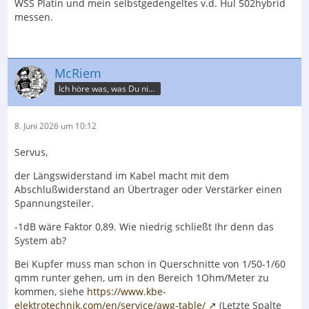
WSS Platin und mein selbstgedengeltes v.d. Hul 502hybrid
messen.
McRiem
Ich höre was, was Du nicht misst.
8. Juni 2026 um 10:12
Servus,
der Längswiderstand im Kabel macht mit dem
Abschlußwiderstand an Übertrager oder Verstärker einen
Spannungsteiler.
-1dB wäre Faktor 0,89. Wie niedrig schließt Ihr denn das
System ab?
Bei Kupfer muss man schon in Querschnitte von 1/50-1/60
qmm runter gehen, um in den Bereich 1Ohm/Meter zu
kommen, siehe
https://www.kbe-
elektrotechnik.com/en/service/awg-table/
(Letzte Spalte