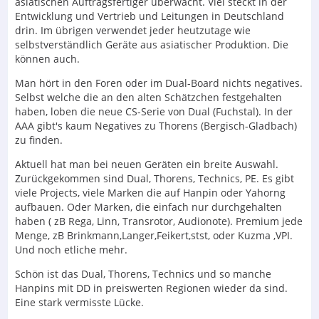
asiatischen Auftragsfertiger überwacht. Viel steckt in der
Entwicklung und Vertrieb und Leitungen in Deutschland
drin. Im übrigen verwendet jeder heutzutage wie
selbstverständlich Geräte aus asiatischer Produktion. Die
können auch.
Man hört in den Foren oder im Dual-Board nichts negatives.
Selbst welche die an den alten Schätzchen festgehalten
haben, loben die neue CS-Serie von Dual (Fuchstal). In der
AAA gibt's kaum Negatives zu Thorens (Bergisch-Gladbach)
zu finden.
Aktuell hat man bei neuen Geräten ein breite Auswahl.
Zurückgekommen sind Dual, Thorens, Technics, PE. Es gibt
viele Projects, viele Marken die auf Hanpin oder Yahorng
aufbauen. Oder Marken, die einfach nur durchgehalten
haben ( zB Rega, Linn, Transrotor, Audionote). Premium jede
Menge, zB Brinkmann,Langer,Feikert,stst, oder Kuzma ,VPI.
Und noch etliche mehr.
Schön ist das Dual, Thorens, Technics und so manche
Hanpins mit DD in preiswerten Regionen wieder da sind.
Eine stark vermisste Lücke.