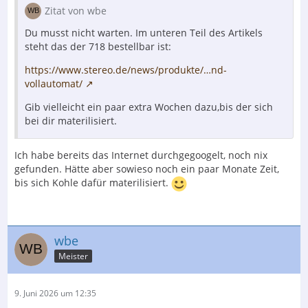
als bei Thorens. Aber dennoch.
Zitat von wbe
Du musst nicht warten. Im unteren Teil des Artikels
steht das der 718 bestellbar ist:
https://www.stereo.de/news/produkte/…nd-
vollautomat/
Gib vielleicht ein paar extra Wochen dazu,bis der sich
bei dir materilisiert.
Ich habe bereits das Internet durchgegoogelt, noch nix
gefunden. Hätte aber sowieso noch ein paar Monate Zeit,
bis sich Kohle dafür materilisiert.
wbe
Meister
9. Juni 2026 um 12:35