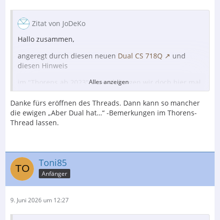
Zitat von JoDeKo
Hallo zusammen,
angeregt durch diesen neuen
Dual CS 718Q
und
diesen Hinweis
im "Thorens ab 2023" Thread, fangen wir doch hier mal
Alles anzeigen
mit einem anderen großen (deutschen)
Traditionshersteller an.
Danke fürs eröffnen des Threads. Dann kann so mancher
die ewigen „Aber Dual hat…“ -Bemerkungen im Thorens-
dualfred
ist ja auch hier und kann bestimmt zu dem,
Thread lassen.
was wir erwarten dürfen, einiges sagen.
Auch dieser Hersteller hat wie Thorens viele dunkle
Jahre hinter sich. Hoffen wir, dass auch Duals Zukunft
Toni85
positiver aussehen wird.
Anfänger
Beste Grüße
Jo
9. Juni 2026 um 12:27
PS: Ich weiß, die Fangemeinde hier ist deutlich kleiner