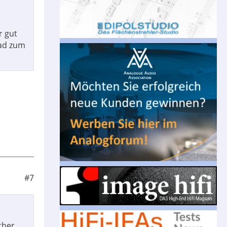
r gut
rad zum
#7
cher