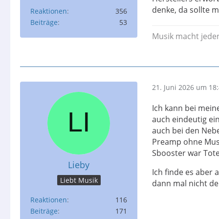
denke, da sollte m
Reaktionen
356
Beiträge
53
Musik macht jeden
21. Juni 2026 um 18
Ich kann bei mei
auch eindeutig ei
auch bei den Nebe
Preamp ohne Musik
Sbooster war Toten
Lieby
Ich finde es aber
Liebt Musik
dann mal nicht der
Reaktionen
116
Beiträge
171