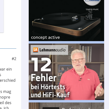
#2
war ein
s
terschied
t
Es mag
onopre
eil des
. Ich