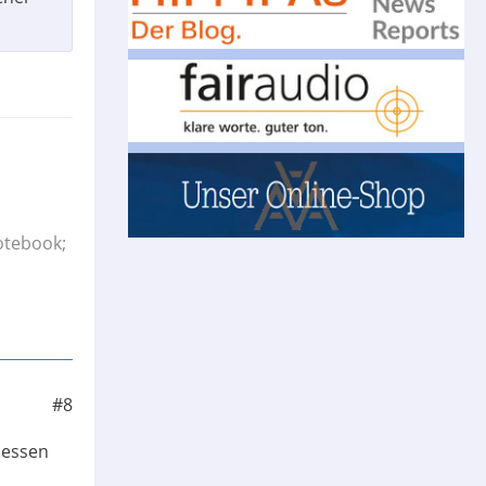
otebook;
#8
messen