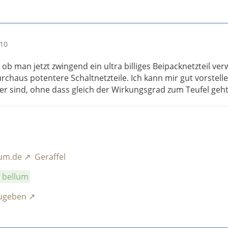
:10
e, ob man jetzt zwingend ein ultra billiges Beipacknetzteil v
urchaus potentere Schaltnetzteile. Ich kann mir gut vorstell
her sind, ohne dass gleich der Wirkungsgrad zum Teufel geh
rum.de
Geraffel
a bellum
zugeben