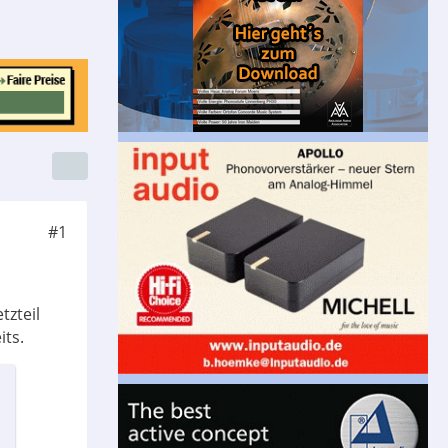
#1
tzteil
ts.