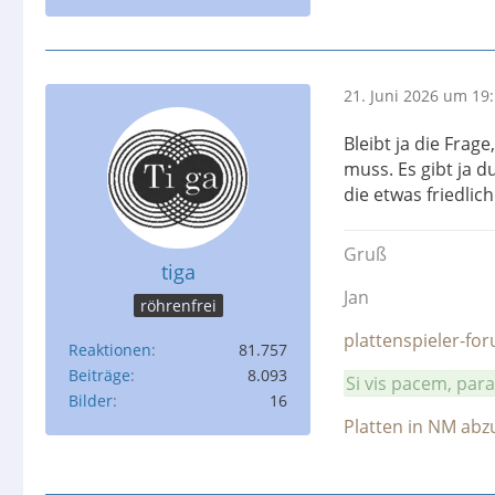
21. Juni 2026 um 19
Bleibt ja die Frag
muss. Es gibt ja d
die etwas friedlic
Gruß
tiga
Jan
röhrenfrei
plattenspieler-fo
Reaktionen
81.757
Beiträge
8.093
Si vis pacem, par
Bilder
16
Platten in NM ab