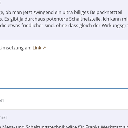
a
ge, ob man jetzt zwingend ein ultra billiges Beipacknetzteil
 Es gibt ja durchaus potentere Schaltnetzteile. Ich kann mi
 die etwas friedlicher sind, ohne dass gleich der Wirkungsg
 Umsetzung an:
Link
:41
ni31
in Mess- und Schaltungstechnik wäre für Franks Werkstatt si