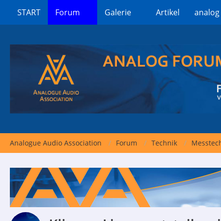
START
Forum
Galerie
Artikel
analog
Analogue Audio Association
Forum
Technik
Messtech