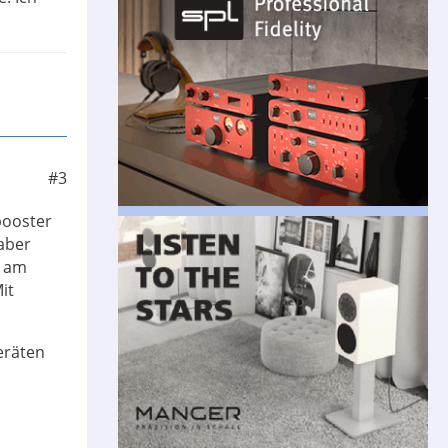
#3
booster
aber
l am
it
eräten
.