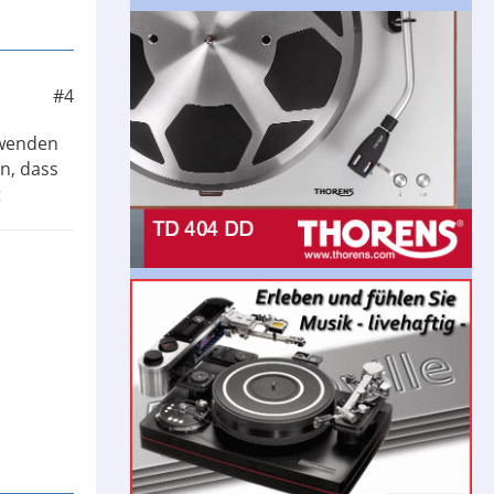
#4
erwenden
en, dass
t