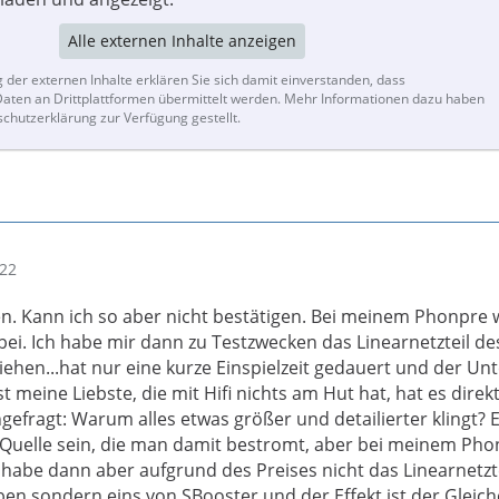
Alle externen Inhalte anzeigen
g der externen Inhalte erklären Sie sich damit einverstanden, dass
ten an Drittplattformen übermittelt werden. Mehr Informationen dazu haben
schutzerklärung zur Verfügung gestellt.
:22
. Kann ich so aber nicht bestätigen. Bei meinem Phonpre 
bei. Ich habe mir dann zu Testzwecken das Linearnetzteil de
iehen...hat nur eine kurze Einspielzeit gedauert und der Un
st meine Liebste, die mit Hifi nichts am Hut hat, hat es direk
efragt: Warum alles etwas größer und detailierter klingt? 
Quelle sein, die man damit bestromt, aber bei meinem Ph
 habe dann aber aufgrund des Preises nicht das Linearnetzt
en sondern eins von SBooster und der Effekt ist der Gleiche