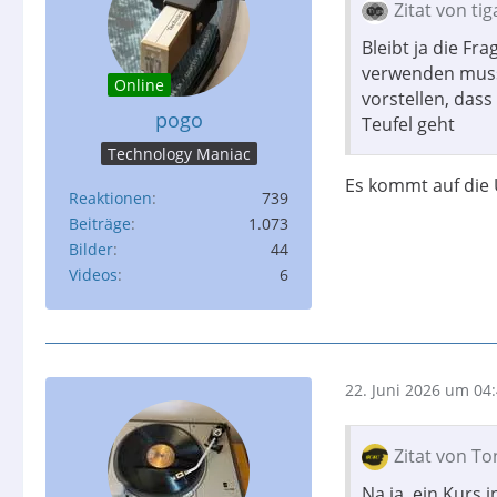
Zitat von tig
Bleibt ja die Fra
verwenden muss.
Online
vorstellen, dass
pogo
Teufel geht
Technology Maniac
Es kommt auf die
Reaktionen
739
Beiträge
1.073
Bilder
44
Videos
6
22. Juni 2026 um 04
Zitat von To
Na ja, ein Kurs 