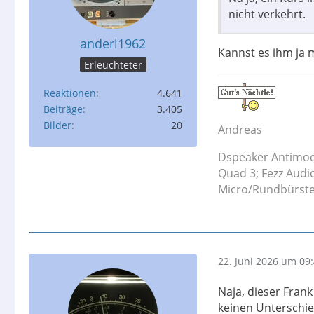
nicht verkehrt.
anderl1962
Kannst es ihm ja 
Erleuchteter
Reaktionen
4.641
Beiträge
3.405
Bilder
20
Andreas
Dspeaker Antimod
Quad 3; Fezz Audi
Micro/Rundbürste;
22. Juni 2026 um 09
Naja, dieser Fran
keinen Unterschied