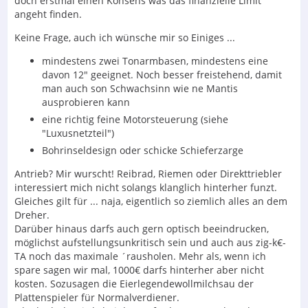
doch erstmal einen Konsens was das finanzielle Limit
angeht finden.
Keine Frage, auch ich wünsche mir so Einiges ...
mindestens zwei Tonarmbasen, mindestens eine
davon 12" geeignet. Noch besser freistehend, damit
man auch son Schwachsinn wie ne Mantis
ausprobieren kann
eine richtig feine Motorsteuerung (siehe
"Luxusnetzteil")
Bohrinseldesign oder schicke Schieferzarge
Antrieb? Mir wurscht! Reibrad, Riemen oder Direkttriebler
interessiert mich nicht solangs klanglich hinterher funzt.
Gleiches gilt für ... naja, eigentlich so ziemlich alles an dem
Dreher.
Darüber hinaus darfs auch gern optisch beeindrucken,
möglichst aufstellungsunkritisch sein und auch aus zig-k€-
TA noch das maximale ´rausholen. Mehr als, wenn ich
spare sagen wir mal, 1000€ darfs hinterher aber nicht
kosten. Sozusagen die Eierlegendewollmilchsau der
Plattenspieler für Normalverdiener.