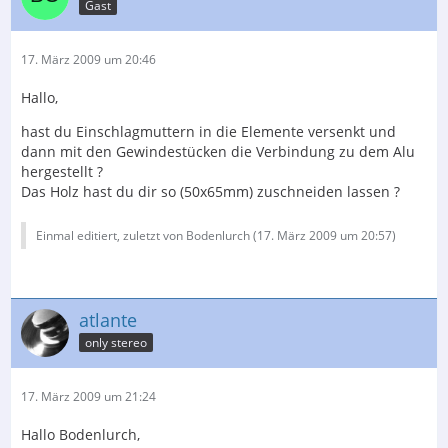
Gast
Plattenspielers)
Was hast du für Rohrmaterial für die Rohre verwendet ?
Keine Rohre, Aluminium Vollmaterial D-48mm
17. März 2009 um 20:46
Wie sind die Rohre mit den einzelnen Elementen
verbunden ? V2A - M10 - Gewindestücke
Hallo,
Danke im voraus für deine Antwort
hast du Einschlagmuttern in die Elemente versenkt und
dann mit den Gewindestücken die Verbindung zu dem Alu
Ich glaube ich weiß was ich mache wenn es wieder
hergestellt ?
wärmer wird
Das Holz hast du dir so (50x65mm) zuschneiden lassen ?
servus Kurt
Einmal editiert, zuletzt von Bodenlurch (
17. März 2009 um 20:57
)
atlante
only stereo
17. März 2009 um 21:24
Hallo Bodenlurch,