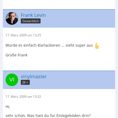
Frank Levin
Gewerblich
17. März 2009 um 13:25
Würde es einfach klarlackieren ... sieht super aus
Grüße Frank
vinylmaster
]8->
17. März 2009 um 13:32
Hi,
sehr schön. Was hast du für Einlegeböden drin?