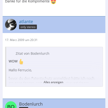
Danke für die Komplimente
atlante
only stereo
17. März 2009 um 20:31
Zitat von Bodenlurch
WOW
Hallo Ferrucio,
bevor du den Patentschutz anmeldest hätte ich noch
Alles anzeigen
ein paar Fragen. Hab ich nicht vor, also viel Spass...
Was ist das für ein Holz und welche maße haben die die
Vierkanthölzer ? Schwäbische Buche
50mmx65mm
Welche länge und breite hat das Rack ? L-1300mm, T-
Bodenlurch
580mm, H-870mm (bequeme Bedienung des