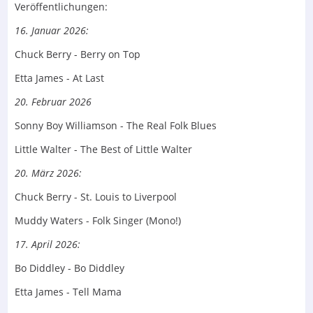
The Switch
Veröffentlichungen:
Tons of Time
16. Januar 2026:
Love is a Rodeo
Chuck Berry - Berry on Top
Etta James - At Last
20. Februar 2026
Der Inhalt kann nicht angezeigt werden, da Sie
Sonny Boy Williamson - The Real Folk Blues
keine Berechtigung haben, diesen Inhalt zu sehen.
Little Walter - The Best of Little Walter
20. März 2026:
Chuck Berry - St. Louis to Liverpool
Muddy Waters - Folk Singer (Mono!)
17. April 2026:
Bo Diddley - Bo Diddley
Etta James - Tell Mama