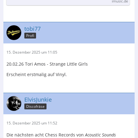
imusic.de
1.
LP
Intro Plus Minus Absurdio
Love is a Rodeo
tobi77
The Switch
Profi
Kill Me (Ce Soir)
Tons of Time
15. Dezember 2025 um 11:05
Daddy's Gonna Save My Soul
Troubles & Hassles
20.02.26 Tori Amos - Strange Little Girls
The Lonesome D.j.
Erscheint erstmalig auf Vinyl.
2.
LP
Lucky Number
Action Alice & Bow-tie Basil
ElvisJunkie
Kill Me (Ce Soir)
Discofräse
The Switch
Troubles & Hassles
15. Dezember 2025 um 11:52
Intro Plus Minus Absurdio
Love is a Rodeo
Die nächsten acht Chess Records von
Acoustic Sounds