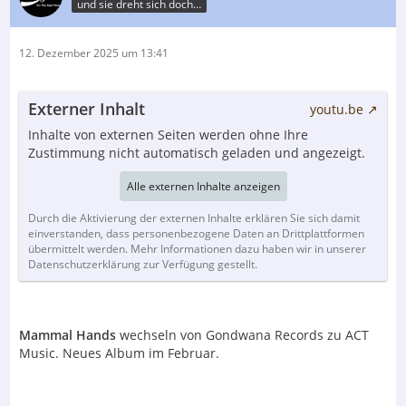
und sie dreht sich doch…
der vielversprechendsten neuen Bands. Switch
markierte jedoch einen Wendepunkt für Golden Earring,
da es stärker von Funk und Prog beeinflusst war als alle
12. Dezember 2025 um 13:41
vorherigen oder nachfolgenden Veröffentlichungen der
Band. Die Lead-Single »Kill Me (Ce Soir)« zeigt perfekt,
wie Golden Earring mit einem neuen Sound
Externer Inhalt
youtu.be
experimentierte.
Inhalte von externen Seiten werden ohne Ihre
Der Archivar von Golden Earring, Wouter Bessels,
Zustimmung nicht automatisch geladen und angezeigt.
katalogisierte und hörte sich alle Arbeitsbänder aus den
Switch-Sessions an und fand einen bisher
Alle externen Inhalte anzeigen
unveröffentlichten Titel: Action Alice & Bow-Tie Basil.
Durch die Aktivierung der externen Inhalte erklären Sie sich damit
Dieser Titel wurde während der Switch-Sessions
einverstanden, dass personenbezogene Daten an Drittplattformen
aufgenommen und ist der erste bisher
übermittelt werden. Mehr Informationen dazu haben wir in unserer
unveröffentlichte fertige Studiotitel, dessen
Datenschutzerklärung zur Verfügung gestellt.
Veröffentlichung die Band genehmigt hat. LP2 dieser
erweiterten 50-jährigen Jubiläumsausgabe von Switch
bietet die Crème de la Crème der Session-Bänder,
ergänzt durch 7-Zoll-Single-Versionen von »Kill Me (Ce
Mammal Hands
wechseln von Gondwana Records zu ACT
Soir)« und »The Switch« sowie die B-Seite von »Kill Me
Music. Neues Album im Februar.
(Ce Soir)«: »Lucky Number«.
Alle Titel wurden von den Original-Masterbändern mit