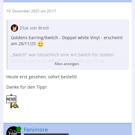
10. Dezember 2025 um 20:17
Zitat von Bredi
Goldens Earring/Switch - Doppel white Vinyl - erscheint
am 28/11/25
„Switch“ war tatsächlich eine Art Switch für Golden
Earring, da dieses Album mehr Funk und Prog
Alles anzeigen
beeinflusst war als alle vorherigen oder nachfolgenden
Veröffentlichungen der Band. Die Lead-Single "Kill Me
Heute erst gesehen, sofort bestellt!
(Ce Soir)" zeigt perfekt, wie Golden Earring mit einem
neuen Sound experimentierten.
Danke für den Tipp!
»Switch« ist das zehnte Studioalbum der
niederländischen Rockband Golden Earring, das 1975
als Nachfolger ihres internationalen Durchbruchalbums
»Moontan« und ihres echten Klassikers »Radar Love«
veröffentlicht wurde. Sowohl das amerikanische
Musikmagazin Billboard als auch das britische
Online
Fenimore
Musikmagazin Sounds kürten die Band 1974 zu einer