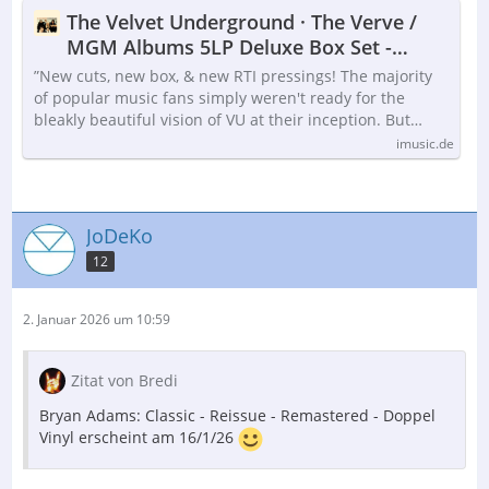
The Velvet Underground · The Verve /
MGM Albums 5LP Deluxe Box Set -
Mono Editions and More (LP) [Limited
”New cuts, new box, & new RTI pressings! The majority
Deluxe Box Set edition] [Box set] (2026)
of popular music fans simply weren't ready for the
bleakly beautiful vision of VU at their inception. But…
imusic.de
JoDeKo
12
2. Januar 2026 um 10:59
Zitat von Bredi
Bryan Adams: Classic - Reissue - Remastered - Doppel
Vinyl erscheint am 16/1/26