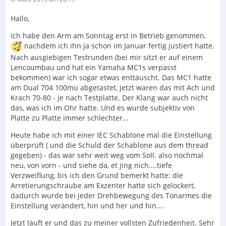
Hallo,
Ich habe den Arm am Sonntag erst in Betrieb genommen,
nachdem ich ihn ja schon im Januar fertig justiert hatte.
Nach ausgiebigen Testrunden (bei mir sitzt er auf einem
Lencoumbau und hat ein Yamaha MC1s verpasst
bekommen) war ich sogar etwas enttäuscht. Das MC1 hatte
am Dual 704 100mü abgetastet, jetzt waren das mit Ach und
Krach 70-80 - je nach Testplatte. Der Klang war auch nicht
das, was ich im Ohr hatte. Und es wurde subjektiv von
Platte zu Platte immer schlechter...
Heute habe ich mit einer IEC Schablone mal die Einstellung
überprüft ( und die Schuld der Schablone aus dem thread
gegeben) - das war sehr weit weg vom Soll. also nochmal
neu, von vorn - und siehe da, et jing nich....tiefe
Verzweiflung, bis ich den Grund bemerkt hatte: die
Arretierungschraube am Exzenter hatte sich gelockert,
dadurch wurde bei jeder Drehbewegung des Tonarmes die
Einstellung verändert, hin und her und hin....
Jetzt läuft er und das zu meiner vollsten Zufriedenheit. Sehr