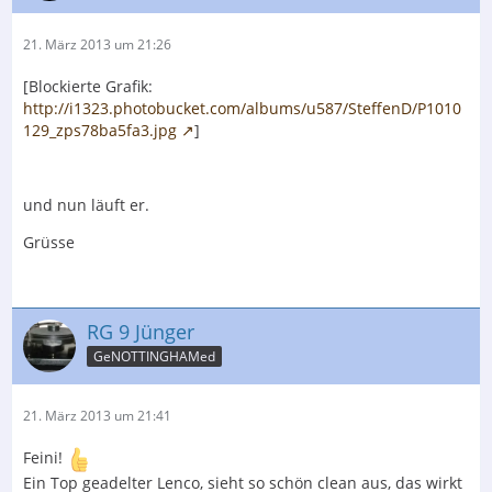
21. März 2013 um 21:26
[Blockierte Grafik:
http://i1323.photobucket.com/albums/u587/SteffenD/P1010
129_zps78ba5fa3.jpg
]
und nun läuft er.
Grüsse
RG 9 Jünger
GeNOTTINGHAMed
21. März 2013 um 21:41
Feini!
Ein Top geadelter Lenco, sieht so schön clean aus, das wirkt