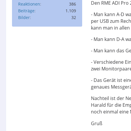
über USB auf de
Den RME ADI Pro 2
Reaktionen
386
Das hat einwandf
Beiträge
1.109
- Man kann A-D wa
Bilder
32
Der Vorteil bei 
per USB zum Rechn
Aufnahme.
kann man in allen
Es war also kei
- Man kann D-A w
mir sparen. Digi
Digitlisierungs
- Man kann das Ge
Digicheck von R
- Verschiedene Ei
Aufnahmen erhä
zwei Monitorpaar
Gruß
- Das Gerät ist ei
Harald
genaues Messgerä
Nachteil ist der 
Harald für die Em
noch einmal eine
Gruß