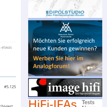
a etwas
#5.125
hiviert