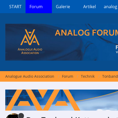
START
Forum
Galerie
Artikel
analog
Analogue Audio Association
Forum
Technik
Tonband