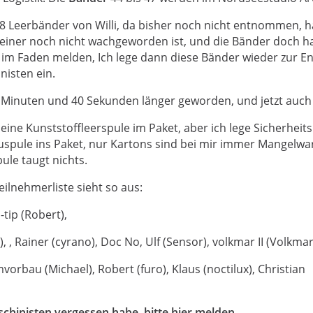
8 Leerbänder von Willi, da bisher noch nicht entnommen, h
einer noch nicht wachgeworden ist, und die Bänder doch 
r im Faden melden, Ich lege dann diese Bänder wieder zur 
nisten ein.
 Minuten und 40 Sekunden länger geworden, und jetzt auch 
 eine Kunststoffleerspule im Paket, aber ich lege Sicherheit
uspule ins Paket, nur Kartons sind bei mir immer Mangelwa
ule taugt nichts.
lnehmerliste sieht so aus:
-tip (Robert),
, , Rainer (cyrano), Doc No, Ulf (Sensor), volkmar II (Volkmar
mvorbau (Michael), Robert (furo), Klaus (noctilux), Christian
schinisten vergessen habe, bitte hier melden.