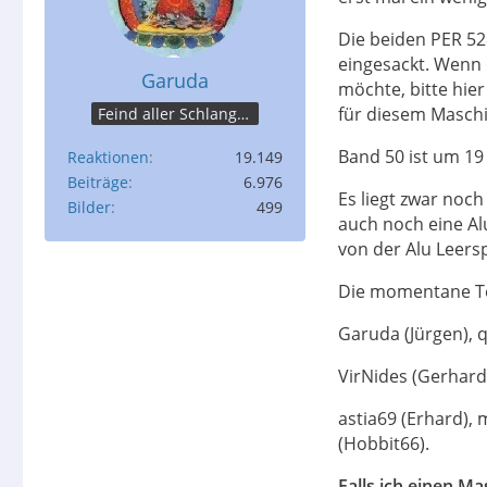
Die beiden PER 52
eingesackt. Wenn 
Garuda
möchte, bitte hie
für diesem Maschi
Feind aller Schlangen
Band 50 ist um 19
Reaktionen
19.149
Beiträge
6.976
Es liegt zwar noch
Bilder
499
auch noch eine Al
von der Alu Leersp
Die momentane Tei
Garuda (Jürgen), q
VirNides (Gerhard)
astia69 (Erhard), 
(Hobbit66).
Falls ich einen Ma