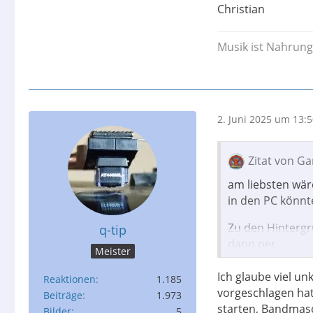
Christian
Musik ist Nahrung 
2. Juni 2025 um 13:
Zitat von G
am liebsten wär
in den PC könn
Zu den Hintergr
q-tip
dann per
Meister
Wetransfer auf d
Ich glaube viel un
Reaktionen
1.185
vorgeschlagen hat
Beiträge
1.973
Dann habe ich n
starten, Bandmas
Bilder
5