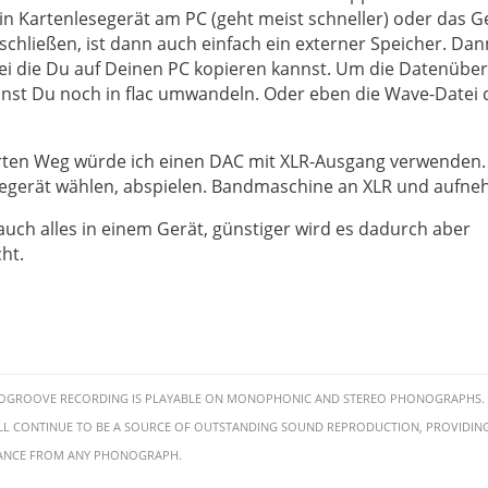
er Festplatte, auch von den Stones sind leckere Sachen dabe
ein Kartenlesegerät am PC (geht meist schneller) oder das G
chließen, ist dann auch einfach ein externer Speicher. Dan
 würde ich gerne auf Band bringen, also der umgekehrte 
ei die Du auf Deinen PC kopieren kannst. Um die Datenübe
iemlich unkompliziert
nnst Du noch in flac umwandeln. Oder eben die Wave-Datei d
ten Weg würde ich einen DAC mit XLR-Ausgang verwenden.
begerät wählen, abspielen. Bandmaschine an XLR und aufn
 auch alles in einem Gerät, günstiger wird es dadurch aber
ht.
OGROOVE RECORDING IS PLAYABLE ON MONOPHONIC AND STEREO PHONOGRAPHS. 
ILL CONTINUE TO BE A SOURCE OF OUTSTANDING SOUND REPRODUCTION, PROVIDING
NCE FROM ANY PHONOGRAPH.