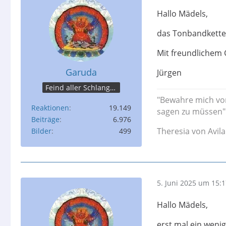
Hallo Mädels,
das Tonbandketten
Mit freundlichem 
Garuda
Jürgen
Feind aller Schlangen
"Bewahre mich vor
Reaktionen
19.149
sagen zu müssen"
Beiträge
6.976
Theresia von Avila
Bilder
499
5. Juni 2025 um 15:
Hallo Mädels,
erst mal ein wenig