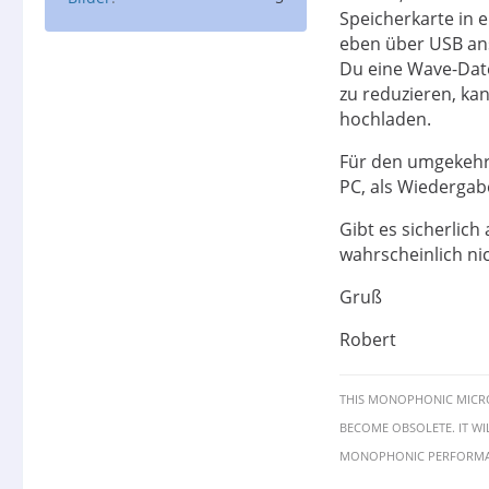
Auflösung auf d
Speicherkarte in 
eben über USB ans
Diese Aufnahmen
Du eine Wave-Dat
Und das alles z
zu reduzieren, ka
hochladen.
Für den umgekehr
PC, als Wiederga
Gibt es sicherlich
wahrscheinlich nic
Gruß
Robert
THIS MONOPHONIC MICR
BECOME OBSOLETE. IT W
MONOPHONIC PERFORMA