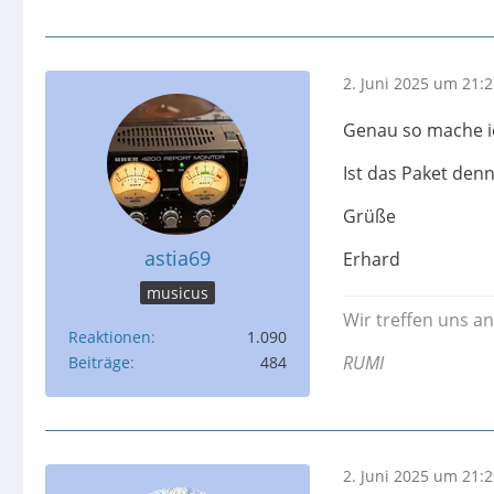
2. Juni 2025 um 21:
Genau so mache i
Ist das Paket denn
Grüße
astia69
Erhard
musicus
Wir treffen uns an
Reaktionen
1.090
RUMI
Beiträge
484
2. Juni 2025 um 21: