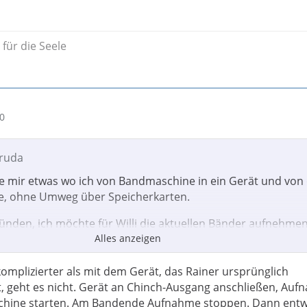
für die Seele
50
aruda
e mir etwas wo ich von Bandmaschine in ein Gerät und von
te, ohne Umweg über Speicherkarten.
ünden, ich möchte für Willi die aktuellen Bänder aufnehme
Alles anzeigen
ie Philippinen schicken.
komplizierter als mit dem Gerät, das Rainer ursprünglich
, geht es nicht. Gerät an Chinch-Ausgang anschließen, Au
och die 2012er Beatles Mono und Stereo Master in hoher
chine starten. Am Bandende Aufnahme stoppen. Dann entw