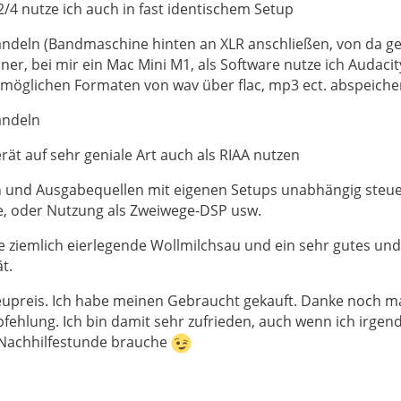
n PC mit der Digitalisierungsoftware Audacity (freeware) ge
/4 nutze ich auch in fast identischem Setup
rei funktioniert.
ndeln (Bandmaschine hinten an XLR anschließen, von da ge
den RME ADI war die auf 1/2 db genaue Pegeleinstellung bei
er, bei mir ein Mac Mini M1, als Software nutze ich Audacit
 möglichen Formaten von wav über flac, mp3 ect. abspeiche
n großer Headroom nötig und auch eine Normalisierung kon
andeln
talisierung kann man bis 32/768 oder sogar in DSD, falls es 
oftware hergibt. Dazu kommen die kostenlosen Überwachun
rät auf sehr geniale Art auch als RIAA nutzen
ME anhand deren man viele qualitativen Aussagen über die
n und Ausgabequellen mit eigenen Setups unabhängig steuer
lt.
e, oder Nutzung als Zweiwege-DSP usw.
ne ziemlich eierlegende Wollmilchsau und ein sehr gutes und
t.
Neupreis. Ich habe meinen Gebraucht gekauft. Danke noch m
pfehlung. Ich bin damit sehr zufrieden, auch wenn ich irge
 Nachhilfestunde brauche