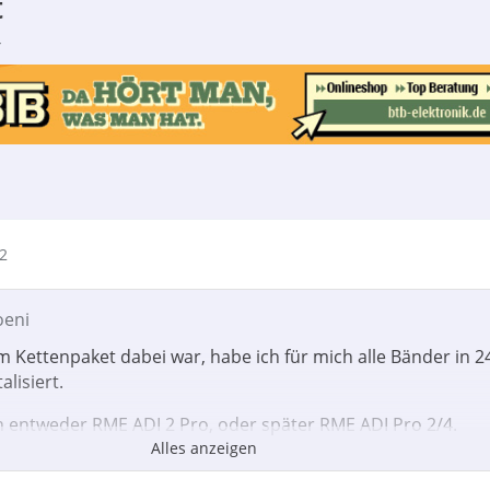
t
4
12
oeni
m Kettenpaket dabei war, habe ich für mich alle Bänder in 2
alisiert.
h entweder RME ADI 2 Pro, oder später RME ADI Pro 2/4.
Alles anzeigen
h symetrisch direkt von der Bandmaschine in den ADI und v