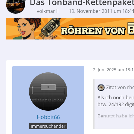
Das Tonband-Kettenpake
volkmar II
19. November 2011 um 18:4
2. Juni 2025 um 13:
Zitat von rh
Als ich noch bei
bzw. 24/192 digit
Benutzt habe ic
Hobbit66
Immersuchender
Dabei konnte ic