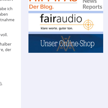
abe ich
haben
Entnahme
voll.
shalber
re, der
),