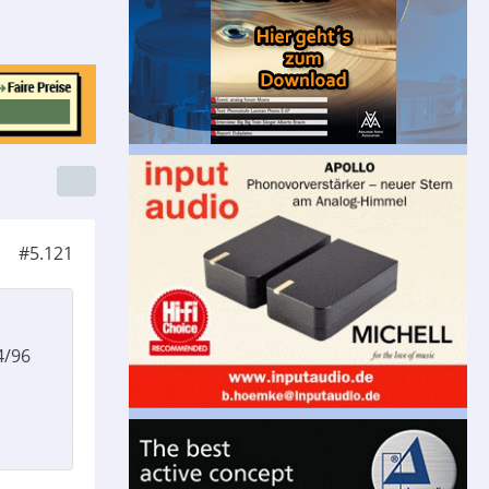
#5.121
4/96
on dort