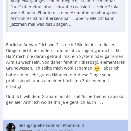
Abspielvorganges scheint möglich, ist aber scheinbar
"nur" über eine Inbusschraube realisiert ... keine Skala
wie z.B. beim Phantom ... eine Azimutheinstellung des
Armrohres ist nicht erkennbar ... aber vielleicht kann
Jazzman mal was dazu sagen ...
Ehrliche Antwort? Ich weiß es nicht! Bin leider in diesen
Dingen nicht besonders - um nicht zu sagen gar nicht - fit.
Hab' mich nie daran getraut, mal ein System oder gar einen
Arm zu wechseln. Von daher fehlt mir diesbzgl. elementares
Grundwissen. Ich sollte mich wohl schämen
, aber ich
habe einen sehr guten Händler, der diese Dinge sehr
professionell und zu meiner höchsten Zufriedenheit
erledigt.
Und: Ich will dem Graham nichts - mit Sicherheit ein absolut
genialer Arm! Ich wollte ihn ja eigentlich auch . . .
Bezugsquelle Graham Phantom II
Jazzman
10. Juni 2009 um 07:42