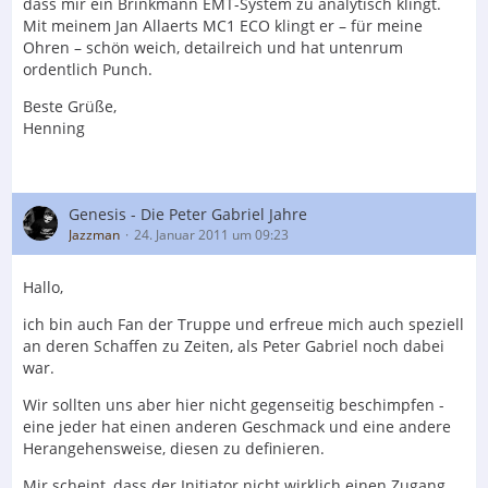
dass mir ein Brinkmann EMT-System zu analytisch klingt.
Mit meinem Jan Allaerts MC1 ECO klingt er – für meine
Ohren – schön weich, detailreich und hat untenrum
ordentlich Punch.
Beste Grüße,
Henning
Genesis - Die Peter Gabriel Jahre
Jazzman
24. Januar 2011 um 09:23
Hallo,
ich bin auch Fan der Truppe und erfreue mich auch speziell
an deren Schaffen zu Zeiten, als Peter Gabriel noch dabei
war.
Wir sollten uns aber hier nicht gegenseitig beschimpfen -
eine jeder hat einen anderen Geschmack und eine andere
Herangehensweise, diesen zu definieren.
Mir scheint, dass der Initiator nicht wirklich einen Zugang