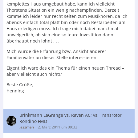
komplettes Haus umgebaut habe, kann ich vielleicht
Thorstens Situation ein wenig nachempfinden. Derzeit
komme ich leider nur recht selten zum Musikhören, da ich
abends einfach total platt bin oder noch Restarbeiten am
Haus erledigen muss. Ich frage mich dabei manchmal
unweigerlich, ob sich eine so teure Investition dann
überhaupt noch lohnt . . .
Mich würde die Erfahrung bzw. Ansicht anderer
Familienväter an dieser Stelle interessieren.
Eigentlich wäre das ein Thema für einen neuen Thread –
aber vielleicht auch nicht!?
Beste Grüße,
Henning
Brinkmann LaGrange vs. Raven AC; vs. Transrotor
Rondino FMD
Jazzman
2. März 2011 um 09:32