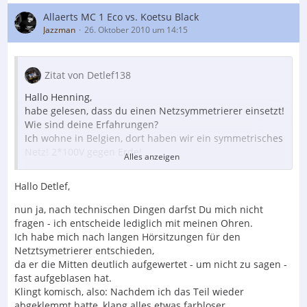
Allaerts MC 1 Eco vs. Koetsu Black
Jazzman
26. Oktober 2010 um 14:15
Zitat von Detlef138
Hallo Henning,
habe gelesen, dass du einen Netzsymmetrierer einsetzt!
Wie sind deine Erfahrungen?
Ich wohne in Belgien, dort haben wir ein symmetrisches
Netz! 2*100V gegen Erde!
Alles anzeigen
Hatte vor einigen Jahren den Homeservice von Stereo
bei mir im Haus!
Hallo Detlef,
Keine Netzleiste, Stromkabel und auch nicht das
Akkunetzteil von Schäfer und Rompf hat was gebracht.
nun ja, nach technischen Dingen darfst Du mich nicht
Die Akkuversorgung für den Emitter hat das Klangbild
fragen - ich entscheide lediglich mit meinen Ohren.
sogar verschlechtert!
Ich habe mich nach langen Hörsitzungen für den
Der Bass hinkte hinter her!
Netztsymetrierer entschieden,
da er die Mitten deutlich aufgewertet - um nicht zu sagen -
Erklärung: Das symmetrische Netz!
fast aufgeblasen hat.
Klingt komisch, also: Nachdem ich das Teil wieder
Gruß
abgeklemmt hatte, klang alles etwas farbloser.