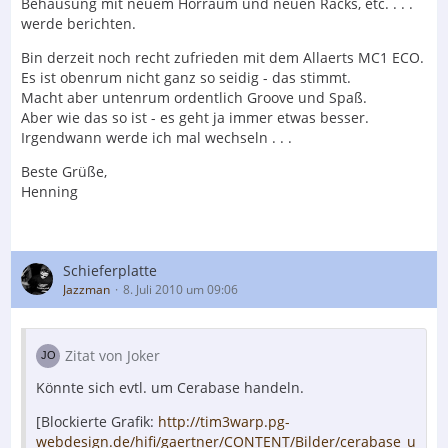
Behausung mit neuem Hörraum und neuen Racks, etc. . . .
werde berichten.
Bin derzeit noch recht zufrieden mit dem Allaerts MC1 ECO.
Es ist obenrum nicht ganz so seidig - das stimmt.
Macht aber untenrum ordentlich Groove und Spaß.
Aber wie das so ist - es geht ja immer etwas besser.
Irgendwann werde ich mal wechseln . . .
Beste Grüße,
Henning
Schieferplatte
Jazzman
8. Juli 2010 um 09:06
Zitat von Joker
Könnte sich evtl. um Cerabase handeln.
[Blockierte Grafik:
http://tim3warp.pg-
webdesign.de/hifi/gaertner/CONTENT/Bilder/cerabase_u