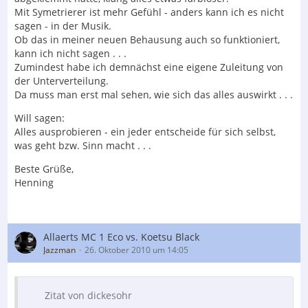
Detlef
Mit Symetrierer ist mehr Gefühl - anders kann ich es nicht
sagen - in der Musik.
Ob das in meiner neuen Behausung auch so funktioniert,
kann ich nicht sagen . . .
Zumindest habe ich demnächst eine eigene Zuleitung von
der Unterverteilung.
Da muss man erst mal sehen, wie sich das alles auswirkt . . .
Will sagen:
Alles ausprobieren - ein jeder entscheide für sich selbst,
was geht bzw. Sinn macht . . .
Beste Grüße,
Henning
Allaerts MC 1 Eco vs. Koetsu Black
Jazzman
26. Oktober 2010 um 14:05
Zitat von dickesohr