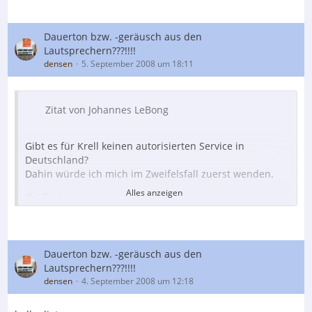
Dauerton bzw. -geräusch aus den
Lautsprechern???!!!!
densen
5. September 2008 um 18:11
Zitat von Johannes LeBong
Gibt es für Krell keinen autorisierten Service in
Deutschland?
Dahin würde ich mich im Zweifelsfall zuerst wenden.
Alles anzeigen
Grüße, Jo
doch, Audio Reference in Hamburg. habe den krell vor
ca. einem jahr für 700 euro gekauft und da stellt sich
die frage, ob sich eine reparatur bei audio reference
Dauerton bzw. -geräusch aus den
noch lohnt, man kennt ja die luxuspreise solcher firmen.
Lautsprechern???!!!!
densen
4. September 2008 um 12:18
LG