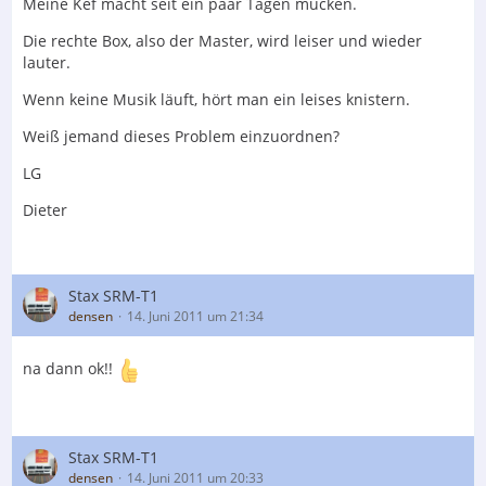
Meine Kef macht seit ein paar Tagen mucken.
Die rechte Box, also der Master, wird leiser und wieder
lauter.
Wenn keine Musik läuft, hört man ein leises knistern.
Weiß jemand dieses Problem einzuordnen?
LG
Dieter
Stax SRM-T1
densen
14. Juni 2011 um 21:34
na dann ok!!
Stax SRM-T1
densen
14. Juni 2011 um 20:33