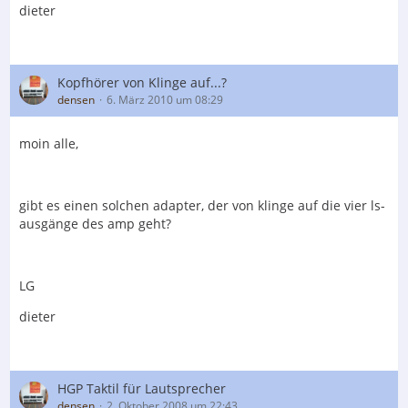
dieter
Kopfhörer von Klinge auf...?
densen
6. März 2010 um 08:29
moin alle,
gibt es einen solchen adapter, der von klinge auf die vier ls-
ausgänge des amp geht?
LG
dieter
HGP Taktil für Lautsprecher
densen
2. Oktober 2008 um 22:43