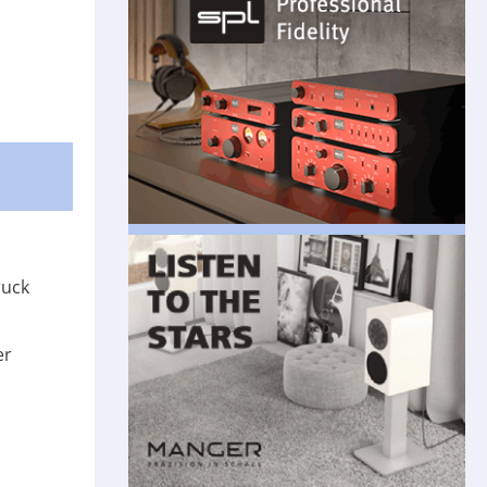
ruck
er