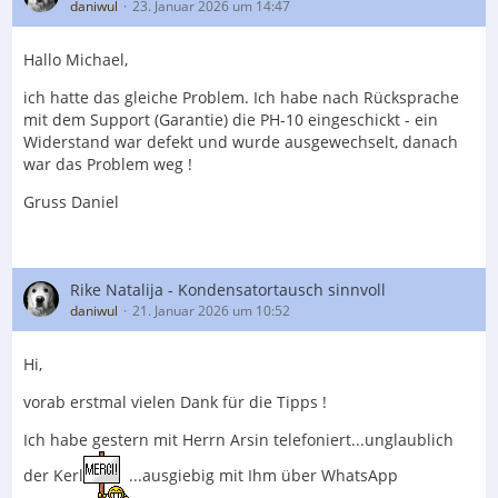
daniwul
23. Januar 2026 um 14:47
Tonabnehmer ist ein AT-OC9XSL von AudioTechnica,
Hallo Michael,
Phonovorstufe eine EAR Phonobox.
ich hatte das gleiche Problem. Ich habe nach Rücksprache
mit dem Support (Garantie) die PH-10 eingeschickt - ein
Widerstand war defekt und wurde ausgewechselt, danach
Der Inhalt kann nicht angezeigt werden, da Sie
war das Problem weg !
keine Berechtigung haben, diesen Inhalt zu sehen.
Gruss Daniel
Der Austausch vom Phasemation sollte eine Art
Experiment sein.
Dieses Experiment machte ich auch nicht alleine. Um
Rike Natalija - Kondensatortausch sinnvoll
subjektive Eindrücke miteinander zu vergleichen, suchte
daniwul
21. Januar 2026 um 10:52
ich mir Unterstützung in meinem "audiophilen
Freundeskreis".
Einen MC-Übertrager zu wechseln ist ja auch kein
Hi,
großer Aufwand. Der mehrmalige Austausch der Geräte
vorab erstmal vielen Dank für die Tipps !
war schnell erledigt.
Ich habe gestern mit Herrn Arsin telefoniert...unglaublich
der Kerl
...ausgiebig mit Ihm über WhatsApp
Der Inhalt kann nicht angezeigt werden, da Sie