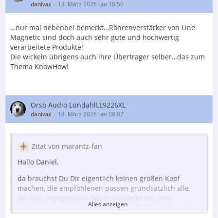
daniwul
14. März 2026 um 10:50
…nur mal nebenbei bemerkt…Röhrenverstärker von Line
Magnetic sind doch auch sehr gute und hochwertig
verarbeitete Produkte!
Die wickeln übrigens auch ihre Übertrager selber…das zum
Thema KnowHow!
Orso Audio LundahlLL9226XL
daniwul
14. März 2026 um 08:07
Zitat von marantz-fan
Hallo Daniel,
da brauchst Du Dir eigentlich keinen großen Kopf
machen, die empfohlenen passen grundsätzlich alle.
Bei den angegebenen Specs erscheint mir eine
Alles anzeigen
Verstärkung mit 1:12 .. 1:16 optimal für Dein Skyanalog-
System, dann bekommst Du am anderen Ende zwischen