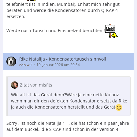
telefoniert (ist in Indien, Mumbai). Er hat mich sehr gut
keine Berechtigung haben, diesen Inhalt zu sehen.
beraten und werde die Kondensatoren durch Q-KAP 4
ersetzen.
Nicht für mich behalten möchte ich aber das Ergebnis
dieses Versuches:
Werde nach Tausch und Einspielzeit berichten !
Als erstes fiel die Verarbeitungsgüte vom REISONG ins
Auge. Und zwar positiv. Das Gehäuse ist aus Alu. Mit
dicker Wand-Stärke und aus dem Block gefräst. Solide
Cinch-Buchsen und ein wertiges Design im Allgemeinen
Rike Natalija - Kondensatortausch sinnvoll
verschaffen ein Gefühl der Irritation im Hinblick auf den
daniwul
19. Januar 2026 um 20:54
Preis des Gerätes.
Zitat von misfits
Der Inhalt kann nicht angezeigt werden, da Sie
Wie alt ist das Gerät denn?Wäre ja eine nette Kulanz
keine Berechtigung haben, diesen Inhalt zu sehen.
wenn man dir den defekten Kondensator ersetzt da Rike
ja auch die Kondensatoren herstellt und das Gerät
Womit wir jedoch unter keinen Umständen gerechnet
hatten:
Sorry , ist noch die Natalija 1 … die hat schon ein paar Jahre
auf dem Buckel…die S-CAP sind schon in der Version 4
Der Chinese spielt nicht auf dem Niveau vom