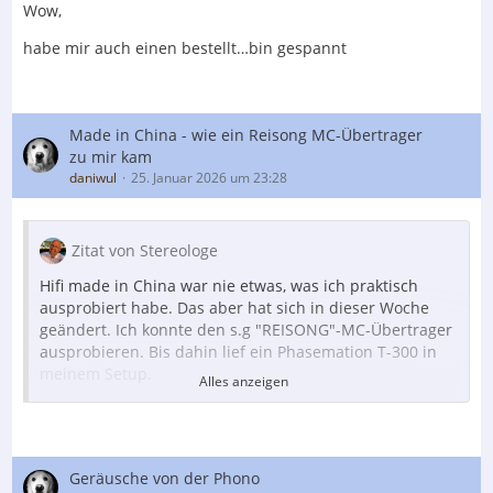
Wow,
habe mir auch einen bestellt…bin gespannt
Made in China - wie ein Reisong MC-Übertrager
zu mir kam
daniwul
25. Januar 2026 um 23:28
Zitat von Stereologe
Hifi made in China war nie etwas, was ich praktisch
ausprobiert habe. Das aber hat sich in dieser Woche
geändert. Ich konnte den s.g "REISONG"-MC-Übertrager
ausprobieren. Bis dahin lief ein Phasemation T-300 in
meinem Setup.
Alles anzeigen
Der Inhalt kann nicht angezeigt werden, da Sie
Geräusche von der Phono
keine Berechtigung haben, diesen Inhalt zu sehen.