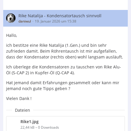
Phasemation, hier in meinem heimischen Setup.
Nein. Tut er nicht.
Stattdessen hat er den Phasemation ganz gelassen
Rike Natalija - Kondensatortausch sinnvoll
liegen lassen und ist tatsächlich an ihm vorbeigezogen.
daniwul
19. Januar 2026 um 15:38
In allen Bereichen konnte er Dinge herstellen, bei denen
noch wenig für den T-300 sprach.
Hallo,
Woran mache ich das fest:
ich bestitze eine Rike Natalija (1.Gen.) und bin sehr
Feststellen konnten wir sofort einen etwas größeren
zufrieden damit. Beim Röhrentausch ist mir aufgefallen,
Frequenz-Umfang, mehr Dreidimensionalität im
dass der Kondensator (rechts oben) wohl langsam ausläuft.
Mittelton-Bereich und kräftige "Mono-Mitte", besonders
natürlich bei Stimme, die nicht nur etwas kräftiger,
Ich überlege die Kondensatoren zu tauschen von Rike Alu-
sondern vor allem auch größer herausgearbeitet wird.
Öl (S-CAP 2) in Kupfer-Öl (Q-CAP 4).
Alleine das entsprach nicht unseren Erwartungen. Es
Hat jemand damit Erfahrungen gesammelt oder kann mir
faszinierte uns absolut und motivierte zum weiterhören.
jemand noch gute Tipps geben ?
Der größte Pluspunkt von dem wirklich kleinen Gerät
Vielen Dank !
kommt aber jetzt:
Die Emotionalität.
Dateien
Nachdem ich vor 5 Jahren meinen ersten Plattenspieler
in den Betrieb nahm, war ich zunächst etwas
Rike1.jpg
enttäuscht. Ich war auf der Suche nach dem
22,44 kB – 0 Downloads
"emotionalen, analogen Feeling", nach "Natürlichkeit",