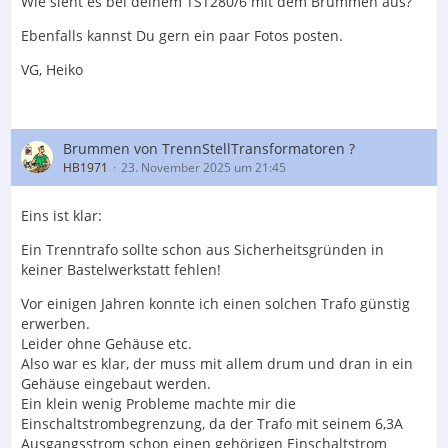
Wie sieht es bei deinem TST280/6 mit dem Brummen aus?
Ebenfalls kannst Du gern ein paar Fotos posten.
VG, Heiko
Brummen von TrennStellTransformatoren ?
HB1971
23. November 2025 um 21:45
Eins ist klar:
Ein Trenntrafo sollte schon aus Sicherheitsgründen in
keiner Bastelwerkstatt fehlen!
Vor einigen Jahren konnte ich einen solchen Trafo günstig
erwerben.
Leider ohne Gehäuse etc.
Also war es klar, der muss mit allem drum und dran in ein
Gehäuse eingebaut werden.
Ein klein wenig Probleme machte mir die
Einschaltstrombegrenzung, da der Trafo mit seinem 6,3A
Ausgangsstrom schon einen gehörigen Einschaltstrom