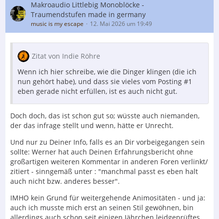
Makroaudio Littlebig Monoblöcke -
Traumendstufen made in germany
music is my escape
12. Mai 2026 um 19:49
Zitat von Indie Röhre
Wenn ich hier schreibe, wie die Dinger klingen (die ich
nun gehört habe), und dass sie vieles vom Posting #1
eben gerade nicht erfüllen, ist es auch nicht gut.
Doch doch, das ist schon gut so; wüsste auch niemanden,
der das infrage stellt und wenn, hätte er Unrecht.
Und nur zu Deiner Info, falls es an Dir vorbeigegangen sein
sollte: Werner hat auch Deinen Erfahrungsbericht ohne
großartigen weiteren Kommentar in anderen Foren verlinkt/
zitiert - sinngemäß unter : "manchmal passt es eben halt
auch nicht bzw. anderes besser".
IMHO kein Grund für weitergehende Animositäten - und ja:
auch ich musste mich erst an seinen Stil gewöhnen, bin
allerdings auch schon seit einigen Jährchen leidgeprüftes