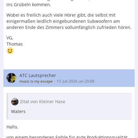
ins Grübeln kommen.
Wobei es freilich auch viele Hörer gibt, die selbst mit
einigermaßen leidlich eingebundenen Subwoofern am
anderen Ende des Zimmers vollumfänglich zufrieden hören.
VG,
Thomas
ATC Lautsprecher
music is my escape
15. Juli 2026 um 20:08
Zitat von Kleiner Hase
Waters
Hallo,
von einem besonderen Faible für gute Produktionsqualität