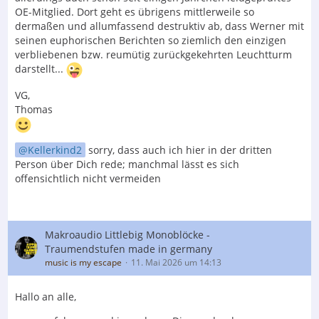
OE-Mitglied. Dort geht es übrigens mittlerweile so
dermaßen und allumfassend destruktiv ab, dass Werner mit
seinen euphorischen Berichten so ziemlich den einzigen
verbliebenen bzw. reumütig zurückgekehrten Leuchtturm
darstellt...
VG,
Thomas
Kellerkind2
sorry, dass auch ich hier in der dritten
Person über Dich rede; manchmal lässt es sich
offensichtlich nicht vermeiden
Makroaudio Littlebig Monoblöcke -
Traumendstufen made in germany
music is my escape
11. Mai 2026 um 14:13
Hallo an alle,