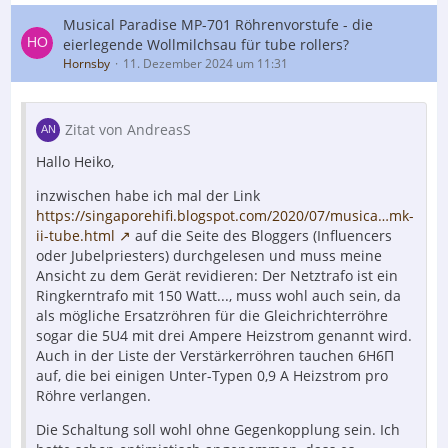
Musical Paradise MP-701 Röhrenvorstufe - die
eierlegende Wollmilchsau für tube rollers?
Hornsby
11. Dezember 2024 um 11:31
Zitat von AndreasS
Hallo Heiko,
inzwischen habe ich mal der Link
https://singaporehifi.blogspot.com/2020/07/musica…mk-
ii-tube.html
auf die Seite des Bloggers (Influencers
oder Jubelpriesters) durchgelesen und muss meine
Ansicht zu dem Gerät revidieren: Der Netztrafo ist ein
Ringkerntrafo mit 150 Watt..., muss wohl auch sein, da
als mögliche Ersatzröhren für die Gleichrichterröhre
sogar die 5U4 mit drei Ampere Heizstrom genannt wird.
Auch in der Liste der Verstärkerröhren tauchen 6Н6П
auf, die bei einigen Unter-Typen 0,9 A Heizstrom pro
Röhre verlangen.
Die Schaltung soll wohl ohne Gegenkopplung sein. Ich