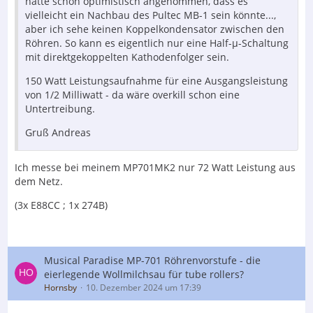
hatte schon optimistisch angenommen, dass es
vielleicht ein Nachbau des Pultec MB-1 sein könnte...,
aber ich sehe keinen Koppelkondensator zwischen den
Röhren. So kann es eigentlich nur eine Half-µ-Schaltung
mit direktgekoppelten Kathodenfolger sein.
150 Watt Leistungsaufnahme für eine Ausgangsleistung
von 1/2 Milliwatt - da wäre overkill schon eine
Untertreibung.
Gruß Andreas
Ich messe bei meinem MP701MK2 nur 72 Watt Leistung aus
dem Netz.
(3x E88CC ; 1x 274B)
Musical Paradise MP-701 Röhrenvorstufe - die
eierlegende Wollmilchsau für tube rollers?
Hornsby
10. Dezember 2024 um 17:39