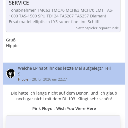
SERVICE
Tonabnehmer TMC63 TMC70 MCH63 MCH70 EMT TAS-
1600 TAS-1500 SPU TD124 TAS267 TAS257 Diamant
Ersatznadel elliptisch LYS super fine line Schliff
plattenspieler-reparatur.de
Gruß
Hippie
Welche LP habt ihr das letzte Mal aufgelegt? Teil
5
Hippie
28. Juli 2026 um 22:27
Die hatte ich lange nicht auf dem Denon, und ich glaub
noch gar nicht mit dem DL 103. Klingt sehr schön!
Pink Floyd - Wish You Were Here