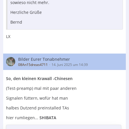
sowieso nicht mehr.
Herzliche Grüße
Bernd
LX
Bilder Eurer Tonabnehmer
08An15dreas4711
14. Juni 2025 um 14:39
So, den kleinen Krawall -Chinesen
(Test-preamp) mal mit paar anderen
Signalen füttern, wofür hat man
halbes Dutzend preinstalled TAs
hier rumliegen...
SHIBATA