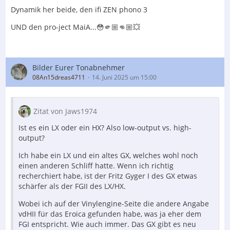
Dynamik her beide, den ifi ZEN phono 3
UND den pro-ject MaiA...😳🫵🏼👊🏼💥
Bilder Eurer Tonabnehmer
08An15dreas4711
14. Juni 2025 um 15:00
Zitat von Jaws1974
Ist es ein LX oder ein HX? Also low-output vs. high-
output?
Ich habe ein LX und ein altes GX, welches wohl noch
einen anderen Schliff hatte. Wenn ich richtig
recherchiert habe, ist der Fritz Gyger I des GX etwas
schärfer als der FGII des LX/HX.
Wobei ich auf der Vinylengine-Seite die andere Angabe
vdHII für das Eroica gefunden habe, was ja eher dem
FGI entspricht. Wie auch immer. Das GX gibt es neu