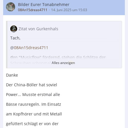
Bilder Eurer Tonabnehmer
08An15dreas4711
14. Juni 2025 um 15:03
Zitat von Gurkenhals
Tach,
@
08An15dreas4711
den "Musicflow" fördernd, stehen die Schlitze der
Alles anzeigen
Schrauben schonmal korrekt!
Fuil Spaß beim hoffentlich erkenntnisreichen Horchen
Danke
mit chinesischer Halbleitertechnik!
Der China-Böller hat soviel
Die bauen ja seit vielen Jahren mittlerweile schon recht
Power... Musste erstmal alle
ansprechendes Zeuchs.
Bässe rausregeln. Im Einsatz
am Kopfhörer und mit Metall
Gruß,
gefüttert schlägt er von der
Ulf