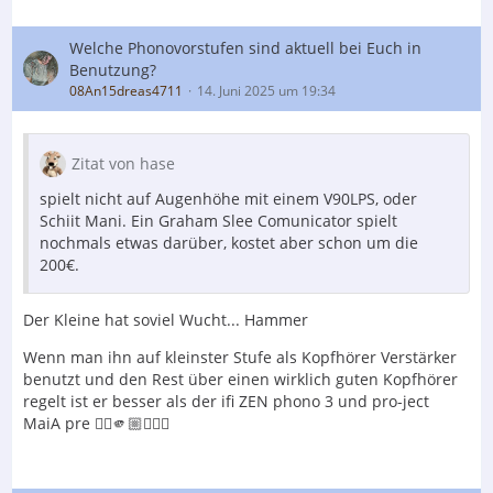
Welche Phonovorstufen sind aktuell bei Euch in
Benutzung?
08An15dreas4711
14. Juni 2025 um 19:34
Zitat von hase
spielt nicht auf Augenhöhe mit einem V90LPS, oder
Schiit Mani. Ein Graham Slee Comunicator spielt
nochmals etwas darüber, kostet aber schon um die
200€.
Der Kleine hat soviel Wucht... Hammer
Wenn man ihn auf kleinster Stufe als Kopfhörer Verstärker
benutzt und den Rest über einen wirklich guten Kopfhörer
regelt ist er besser als der ifi ZEN phono 3 und pro-ject
MaiA pre 👍🏼🫵🏼🤷🏼‍♂️