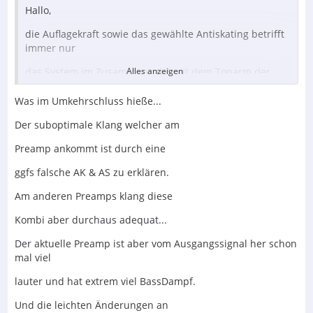
Hallo,
die Auflagekraft sowie das gewählte Antiskating betrifft
immer nur
das System im Zusammenspiel mit dem Tonarm der
Alles anzeigen
verwendet wird.
Was im Umkehrschluss hieße...
Mit dem Vorverstärker hat das erstmal nichts zu tun.
Der suboptimale Klang welcher am
Grüße,
Preamp ankommt ist durch eine
Christoph
ggfs falsche AK & AS zu erklären.
Am anderen Preamps klang diese
Kombi aber durchaus adequat...
Der aktuelle Preamp ist aber vom Ausgangssignal her schon
mal viel
lauter und hat extrem viel BassDampf.
Und die leichten Änderungen an