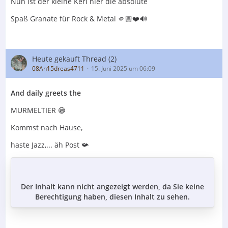
Nun ist der kleine Kerl hier die absolute
Spaß Granate für Rock & Metal 🫵🏼❤️🔊
Heute gekauft Thread (2)
08An15dreas4711
15. Juni 2025 um 06:09
And daily greets the
MURMELTIER 😁
Kommst nach Hause,
haste Jazz,... äh Post 📯
Der Inhalt kann nicht angezeigt werden, da Sie keine
Berechtigung haben, diesen Inhalt zu sehen.