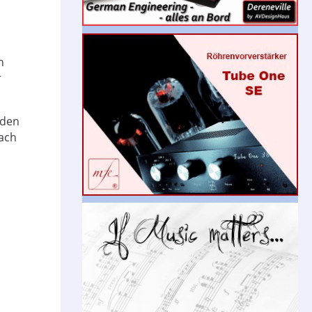
n
r
(den
nach