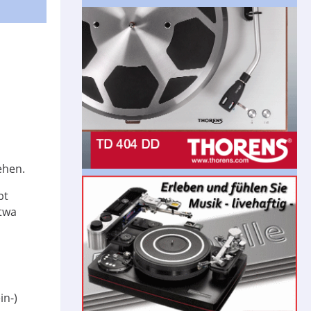
ehen.
pt
etwa
in-)