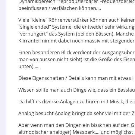
Dynamikbereich" reproduzierbarer Frequenzbereich 
beeinflussen / verfälschen können....
Viele "kleine" Röhrenverstärker können auch keinen 
"single ended" Systeme, die entweder sehr wirku
"verhungert" das System (bei den Bässen). Manch
Klirranteil nimmt dabei noch massiv mit steigender
Einen besonderen Blick verdient der Ausgangsübe
man von aussen nicht sieht) ist die Größe des Eis
unten) ....
Diese Eigenschaften / Details kann man mit etwas 
Wissen sollte man auch Dinge wie, dass ein Basslaut
Da hilft es diverse Anlagen zu hören mit Musik, die
Analog besucht Analog bringt da sehr viel mit der Zei
Aber wenn man den Dingen ein bisschen auf den Grun
altmodischer analoger) Messpark.... und möglichst n