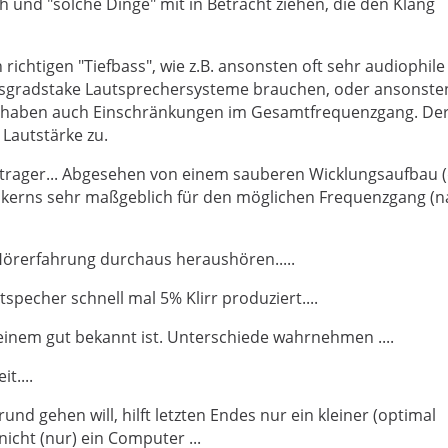
und "solche Dinge" mit in Betracht ziehen, die den Klang
richtigen "Tiefbass", wie z.B. ansonsten oft sehr audiophile
ngsgradstake Lautsprechersysteme brauchen, oder ansonste
e haben auch Einschränkungen im Gesamtfrequenzgang. De
 Lautstärke zu.
rtrager... Abgesehen von einem sauberen Wicklungsaufbau 
enkerns sehr maßgeblich für den möglichen Frequenzgang (
Hörerfahrung durchaus heraushören.....
specher schnell mal 5% Klirr produziert....
 einem gut bekannt ist. Unterschiede wahrnehmen ....
t....
d gehen will, hilft letzten Endes nur ein kleiner (optimal
icht (nur) ein Computer ...