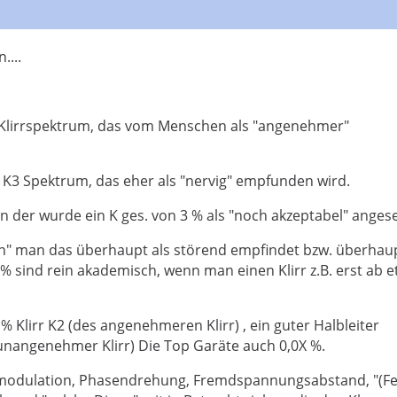
....
 Klirrspektrum, das vom Menschen als "angenehmer"
n K3 Spektrum, das eher als "nervig" empfunden wird.
In der wurde ein K ges. von 3 % als "noch akzeptabel" anges
ann" man das überhaupt als störend empfindet bzw. überhau
 sind rein akademisch, wenn man einen Klirr z.B. erst ab 
% Klirr K2 (des angenehmeren Klirr) , ein guter Halbleiter
. (unangenehmer Klirr) Die Top Garäte auch 0,0X %.
ermodulation, Phasendrehung, Fremdspannungsabstand, "(Fe