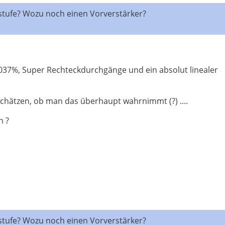
stufe? Wozu noch einen Vorverstärker?
 0,037%, Super Rechteckdurchgänge und ein absolut linealer
schätzen, ob man das überhaupt wahrnimmt (?) ....
n ?
stufe? Wozu noch einen Vorverstärker?