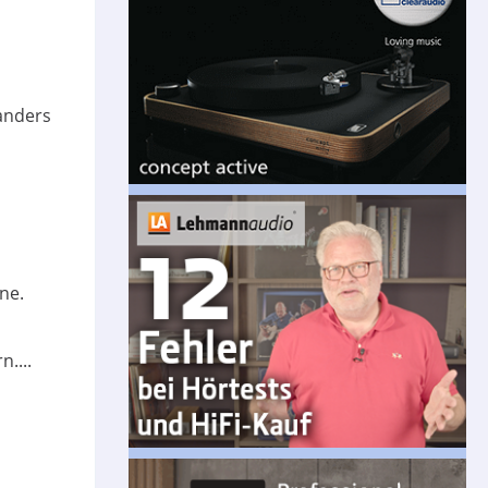
anders
ne.
....