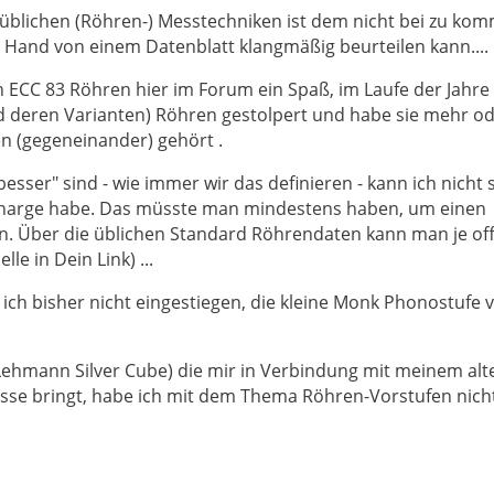
n üblichen (Röhren-) Messtechniken ist dem nicht bei zu ko
and von einem Datenblatt klangmäßig beurteilen kann....
 ECC 83 Röhren hier im Forum ein Spaß, im Laufe der Jahre
d deren Varianten) Röhren gestolpert und habe sie mehr o
n (gegeneinander) gehört .
esser" sind - wie immer wir das definieren - kann ich nicht 
 Charge habe. Das müsste man mindestens haben, um einen
en. Über die üblichen Standard Röhrendaten kann man je of
le in Dein Link) ...
ich bisher nicht eingestiegen, die kleine Monk Phonostufe 
(Lehmann Silver Cube) die mir in Verbindung mit meinem alt
nisse bringt, habe ich mit dem Thema Röhren-Vorstufen nich