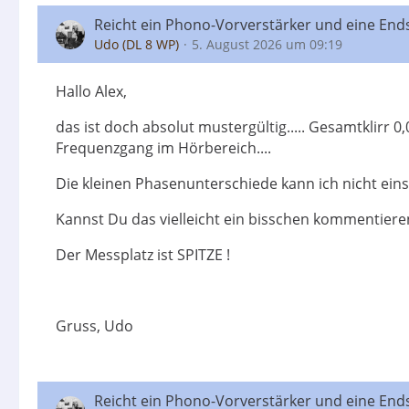
Reicht ein Phono-Vorverstärker und eine End
Udo (DL 8 WP)
5. August 2026 um 09:19
Hallo Alex,
das ist doch absolut mustergültig..... Gesamtklirr
Frequenzgang im Hörbereich....
Die kleinen Phasenunterschiede kann ich nicht ein
Kannst Du das vielleicht ein bisschen kommentiere
Der Messplatz ist SPITZE !
Gruss, Udo
Reicht ein Phono-Vorverstärker und eine End