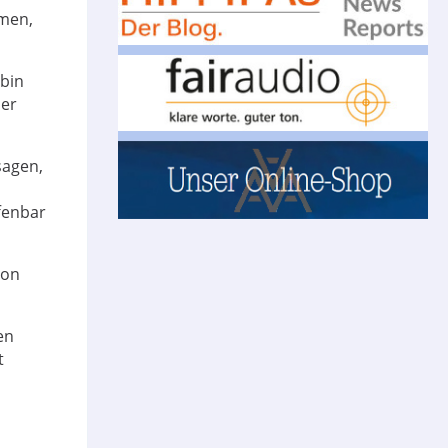
mmen,
 bin
der
sagen,
fenbar
von
en
t