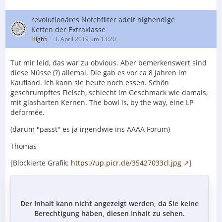
revolutionäres Notchfilter adelt highendige
Ketten der Extraklasse
High5
3. April 2019 um 13:20
Tut mir leid, das war zu obvious. Aber bemerkenswert sind
diese Nüsse (?) allemal. Die gab es vor ca 8 Jahren im
Kaufland. Ich kann sie heute noch essen. Schön
geschrumpftes Fleisch, schlecht im Geschmack wie damals,
mit glasharten Kernen. The bowl is, by the way, eine LP
deformée.
(darum "passt" es ja irgendwie ins AAAA Forum)
Thomas
[Blockierte Grafik:
https://up.picr.de/35427033cl.jpg
]
Der Inhalt kann nicht angezeigt werden, da Sie keine
Berechtigung haben, diesen Inhalt zu sehen.