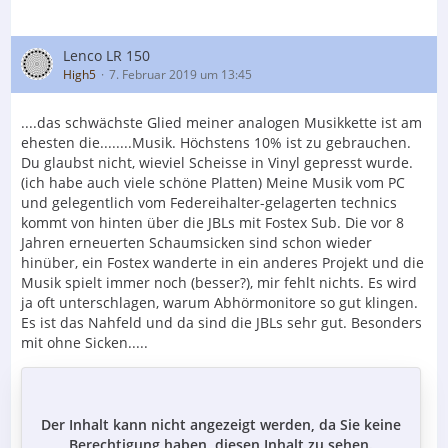
Lenco LR 150
High5
7. Februar 2019 um 13:45
....das schwächste Glied meiner analogen Musikkette ist am
ehesten die........Musik. Höchstens 10% ist zu gebrauchen.
Du glaubst nicht, wieviel Scheisse in Vinyl gepresst wurde.
(ich habe auch viele schöne Platten) Meine Musik vom PC
und gelegentlich vom Federeihalter-gelagerten technics
kommt von hinten über die JBLs mit Fostex Sub. Die vor 8
Jahren erneuerten Schaumsicken sind schon wieder
hinüber, ein Fostex wanderte in ein anderes Projekt und die
Musik spielt immer noch (besser?), mir fehlt nichts. Es wird
ja oft unterschlagen, warum Abhörmonitore so gut klingen.
Es ist das Nahfeld und da sind die JBLs sehr gut. Besonders
mit ohne Sicken.....
Der Inhalt kann nicht angezeigt werden, da Sie keine
Berechtigung haben, diesen Inhalt zu sehen.