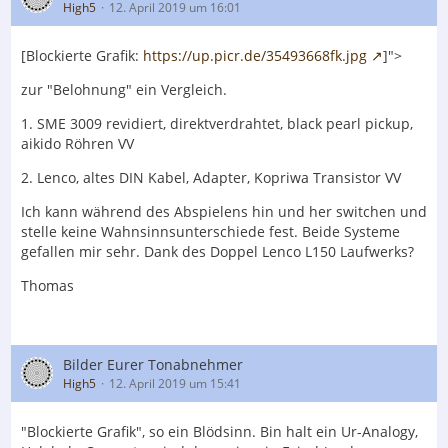
High5
12. April 2019 um 16:01
[Blockierte Grafik:
https://up.picr.de/35493668fk.jpg
]">
zur "Belohnung" ein Vergleich.
1. SME 3009 revidiert, direktverdrahtet, black pearl pickup,
aikido Röhren VV
2. Lenco, altes DIN Kabel, Adapter, Kopriwa Transistor VV
Ich kann während des Abspielens hin und her switchen und
stelle keine Wahnsinnsunterschiede fest. Beide Systeme
gefallen mir sehr. Dank des Doppel Lenco L150 Laufwerks?
Thomas
Bilder Eurer Tonabnehmer
High5
12. April 2019 um 15:41
"Blockierte Grafik", so ein Blödsinn. Bin halt ein Ur-Analogy,