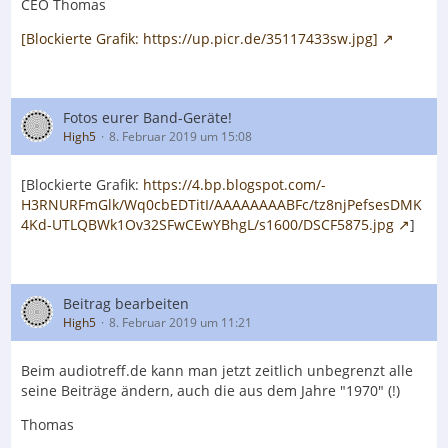
CEO Thomas
[Blockierte Grafik: https://up.picr.de/35117433sw.jpg]
Fotos eurer Band-Geräte!
High5
8. Februar 2019 um 15:08
[Blockierte Grafik:
https://4.bp.blogspot.com/-
H3RNURFmGlk/Wq0cbEDTitI/AAAAAAAABFc/tz8njPefsesDMK
4Kd-UTLQBWk1Ov32SFwCEwYBhgL/s1600/DSCF5875.jpg
]
Beitrag bearbeiten
High5
8. Februar 2019 um 11:21
Beim audiotreff.de kann man jetzt zeitlich unbegrenzt alle
seine Beiträge ändern, auch die aus dem Jahre "1970" (!)
Thomas