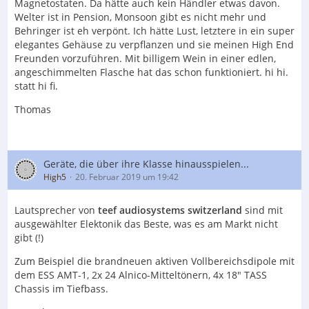
Magnetostaten. Da hätte auch kein Händler etwas davon.
Welter ist in Pension, Monsoon gibt es nicht mehr und
Behringer ist eh verpönt. Ich hätte Lust, letztere in ein super
elegantes Gehäuse zu verpflanzen und sie meinen High End
Freunden vorzuführen. Mit billigem Wein in einer edlen,
angeschimmelten Flasche hat das schon funktioniert. hi hi.
statt hi fi.
Thomas
Geräte, die über ihre Klasse hinausspielen...
High5
20. Februar 2019 um 19:42
Lautsprecher von
teef audiosystems switzerland
sind mit
ausgewählter Elektonik das Beste, was es am Markt nicht
gibt (!)
Zum Beispiel die brandneuen aktiven Vollbereichsdipole mit
dem ESS AMT-1, 2x 24 Alnico-Mitteltönern, 4x 18" TASS
Chassis im Tiefbass.