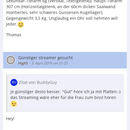
Sekundär-Tonarm 6g (Vertikal, Textilgelenk)). Haupt-Tonarm
307 cm (Horizontalgelenk, an der 60cm dicken Saalwand
montiertes, sehr schweres Gusseisen-Kugellager),
Gegengewicht 3,5 Kg. Ungläubig ein Ohr voll nehmen will
jeder.
Thomas
Günstiger streamer gesucht
High5
3. April 2019 um 21:25
Zitat von BuddyGuy
je günstiger desto besser. "Gut" höre ich ja mit Platten:-)
das Streaming wäre eher für die Frau zum bissl hören
Hey!