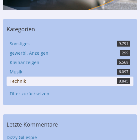
Kategorien
Sonstiges
9.791
gewerbl. Anzeigen
299
Kleinanzeigen
6.569
Musik
6.097
Technik
8.845
Filter zurücksetzen
Letzte Kommentare
Dizzy Gillespie