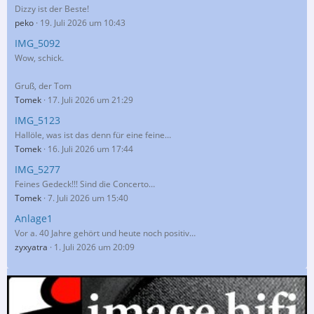
Dizzy ist der Beste!
peko
19. Juli 2026 um 10:43
IMG_5092
Wow, schick.
Gruß, der Tom
Tomek
17. Juli 2026 um 21:29
IMG_5123
Hallöle, was ist das denn für eine feine…
Tomek
16. Juli 2026 um 17:44
IMG_5277
Feines Gedeck!!! Sind die Concerto…
Tomek
7. Juli 2026 um 15:40
Anlage1
Vor a. 40 Jahre gehört und heute noch positiv…
zyxyatra
1. Juli 2026 um 20:09