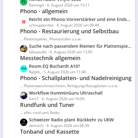
e
t
e
flamingo
6. August 2026 um 15:11
i
e
Phono - allgemein
t
t
B
z
L
Reicht ein Phono-Vorverstärker und eine Endstufe? Wozu noch einen Vorverstärker?
r
e
t
e
schnupperabo
6. August 2026 um 09:48
ä
i
e
Phono - Restaurierung und Selbstbau
t
g
t
B
z
e
... Plattenspieler, Phonostufen u.s.w.
r
e
t
L
Suche nach passendem Riemen für Plattenspieler
ä
i
e
e
bilauaudio
6. August 2026 um 12:05
g
t
B
Messtechnik allgemein
t
e
r
e
z
L
Room EQ Buchardt A10?
ä
i
t
e
RalphL
5. August 2026 um 11:46
g
t
e
Phono - Schallplatten- und Nadelreinigung
t
e
r
B
z
... Plattenwaschmaschinen, Reinigungsflüssigkeiten u.s.w.
ä
e
t
L
Workflow HumminGuru Ultraschall
g
i
e
e
SamT
6. August 2026 um 16:09
e
t
B
Rundfunk und Tuner
t
r
e
z
... alles rund ums Radio
ä
i
t
L
Schweizer Radio plant Rückkehr zu UKW
g
t
e
e
deimsch
6. August 2026 um 06:39
e
r
B
Tonband und Kassette
t
ä
e