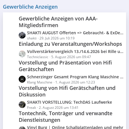
e
r
Gewerbliche Anzeigen
B
ä
e
g
Gewerbliche Anzeigen von AAA-
i
e
t
Mitgliedsfirmen
r
L
SHAKTI AUGUST Offerten => Gebraucht- & ExDemo- & NeuWare
ä
e
shakti
29. Juli 2026 um 10:19
g
Einladung zu Veranstaltungen/Workshops
t
e
z
L
Vollverstärkervergleich 13./14.6.2026 bei Rille und Rebe, Marktplatz 1, 41516 Grevenbroich
t
e
Techniclassic
5. August 2026 um 09:47
e
Vorstellung und Präsentation von Hifi
t
B
Gerätschaften
z
e
t
L
Schnerzinger Gesamt Program Klang Maschine NRW
i
e
e
Klang Maschine
1. August 2026 um 12:23
t
B
Vorstellung von Hifi Gerätschaften und
t
r
e
Diskussion
z
ä
i
t
g
L
SHAKTI VORSTELLUNG: TechDAS Laufwerke
t
e
e
e
Freak
2. August 2026 um 13:41
r
B
Tontechnik, Tonträger und verwandte
t
ä
e
Dienstleistungen
z
g
i
t
e
L
Vinyl Burg | Online Schallplattenladen und mehr
t