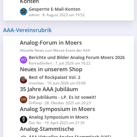
Konten
L
Gesperrte E-Mail-Konten
e
admin
8. August 2023 um 19:52
t
z
AAA-Vereinsrubrik
t
e
Analog-Forum in Moers
B
Aktuelle News zum Messe-Event der AAA
e
L
Berichte und Bilder Analog Forum Moers 2026
i
e
KonradSeifert
1. Juli 2026 um 16:22
t
Neues in unserem Shop
t
r
z
ä
L
Best of Rockpalast Vol. 2
t
g
e
mvorbau
10. Juni 2026 um 03:06
e
35 Jahre AAA Jubiläum
e
t
B
z
L
Die Jubiläums - LP. Es ist soweit!
e
t
e
DrPimp
28. Oktober 2025 um 20:23
i
e
Analog Symposium in Moers
t
t
B
z
L
Analog Symposium in Moers
r
e
t
e
Doc No
19. April 2023 um 21:35
ä
i
e
Analog-Stammtische
t
g
t
B
z
e
L
AAA Virtueller Analog Stammtisch (VAS)