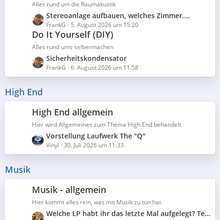
z
Alles rund um die Raumakustik
g
i
t
e
L
Stereoanlage aufbauen, welches Zimmer....
t
e
e
FrankG
5. August 2026 um 15:20
r
B
Do It Yourself (DIY)
t
ä
e
z
Alles rund ums selbermachen
g
i
t
e
L
Sicherheitskondensator
t
e
e
FrankG
6. August 2026 um 11:58
r
B
t
ä
e
z
High End
g
i
t
e
t
e
High End allgemein
r
B
ä
Hier wird Allgemeines zum Thema High End behandelt
e
g
L
Vorstellung Laufwerk The "Q"
i
e
e
Vinyl
30. Juli 2026 um 11:33
t
t
r
z
ä
Musik
t
g
e
e
Musik - allgemein
B
Hier kommt alles rein, was mit Musik zu tun hat.
e
L
Welche LP habt ihr das letzte Mal aufgelegt? Teil 5
i