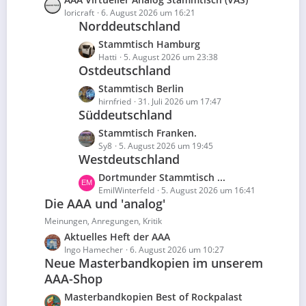
r
e
t
e
loricraft
6. August 2026 um 16:21
ä
i
e
Norddeutschland
t
g
t
B
z
e
L
Stammtisch Hamburg
r
e
t
e
Hatti
5. August 2026 um 23:38
ä
i
e
Ostdeutschland
t
g
t
B
z
e
L
Stammtisch Berlin
r
e
t
e
hirnfried
31. Juli 2026 um 17:47
ä
i
e
Süddeutschland
t
g
t
B
z
e
L
Stammtisch Franken.
r
e
t
e
Sy8
5. August 2026 um 19:45
ä
i
e
Westdeutschland
t
g
t
B
z
e
L
Dortmunder Stammtisch ...
r
e
t
e
EmilWinterfeld
5. August 2026 um 16:41
ä
i
e
Die AAA und 'analog'
t
g
t
B
z
Meinungen, Anregungen, Kritik
e
r
e
t
L
Aktuelles Heft der AAA
ä
i
e
e
Ingo Hamecher
6. August 2026 um 10:27
g
t
B
Neue Masterbandkopien im unserem
t
e
r
e
AAA-Shop
z
ä
i
t
L
Masterbandkopien Best of Rockpalast
g
t
e