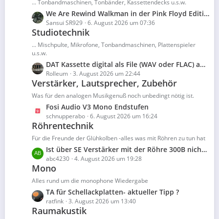
z
... Tonbandmaschinen, Tonbänder, Kassettendecks u.s.w.
g
i
t
e
L
We Are Rewind Walkman in der Pink Floyd Edition
t
e
e
Sansui SR929
6. August 2026 um 07:36
r
B
Studiotechnik
t
ä
e
z
... Mischpulte, Mikrofone, Tonbandmaschinen, Plattenspieler
g
i
t
u.s.w.
e
t
e
L
DAT Kassette digital als File (WAV oder FLAC) auf den PC sichern …“
r
B
e
Rolleum
3. August 2026 um 22:44
ä
e
Verstärker, Lautsprecher, Zubehör
t
g
i
z
Was für den analogen Musikgenuß noch unbedingt nötig ist.
e
t
t
L
Fosi Audio V3 Mono Endstufen
r
e
e
schnupperabo
6. August 2026 um 16:24
ä
B
Röhrentechnik
t
g
e
z
Für die Freunde der Glühkolben -alles was mit Röhren zu tun hat
e
i
t
L
Ist über SE Verstärker mit der Röhre 300B nicht schon alles gesagt? Eigentlich ja, aber...
t
e
e
abc4230
4. August 2026 um 19:28
r
B
Mono
t
ä
e
z
Alles rund um die monophone Wiedergabe
g
i
t
e
L
TA für Schellackplatten- aktueller Tipp ?
t
e
e
ratfink
3. August 2026 um 13:40
r
B
Raumakustik
t
ä
e