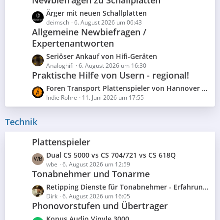
t
ä
e
z
g
L
Ärger mit neuen Schallplatten
i
t
e
e
deimsch
6. August 2026 um 06:43
t
e
Allgemeine Newbiefragen /
t
r
B
Expertenantworten
z
ä
e
t
g
L
Seriöser Ankauf von Hifi-Geräten
i
e
e
e
Analoghifi
6. August 2026 um 16:30
t
B
Praktische Hilfe von Usern - regional!
t
r
e
z
L
Foren Transport Plattenspieler von Hannover nach Hamburg gesucht
ä
i
t
e
Indie Röhre
11. Juni 2026 um 17:55
g
t
e
t
e
r
B
z
Technik
ä
e
t
g
i
e
e
Plattenspieler
t
B
r
L
Dual CS 5000 vs CS 704/721 vs CS 618Q
e
ä
e
wbe
6. August 2026 um 12:59
i
Tonabnehmer und Tonarme
g
t
t
e
z
r
L
Retipping Dienste für Tonabnehmer - Erfahrungen und Diskussionen
t
ä
e
Dirk
6. August 2026 um 16:05
e
Phonovorstufen und Übertrager
g
t
B
e
z
L
Konus Audio Vinyle 3000