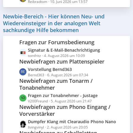
e
Reibradtom
e
10. Juni 2026 um 13:57
r
B
t
ä
e
z
g
Newbie-Bereich - Hier können Neu- und
i
t
e
Wiedereinsteiger in der analogen Welt
t
e
sachkundige Hilfe bekommen
r
B
ä
e
g
Fragen zur Forumsbedienung
i
e
t
L
Signatur & E-Mail-Benachrichtigung
r
e
tomfritz
4. August 2026 um 10:09
Newbiefragen zum Plattenspieler
ä
t
g
z
L
Vorstellung Bernd363
e
t
e
Bernd363
6. August 2026 um 07:34
e
Newbiefragen zum Tonarm /
t
B
Tonabnehmer
z
e
t
L
Fragen zur Tonabnehmer - Justage
i
e
e
V200Freund
5. August 2026 um 21:47
t
B
Newbiefragen zum Phono Eingang /
t
r
e
Vorverstärker
z
ä
i
t
g
L
Dumpfer Klang mit Clearaudio Phono Nano
t
e
e
e
livingvinyl
2. August 2026 um 20:05
r
B
Newbiefragen zu Schallplatten