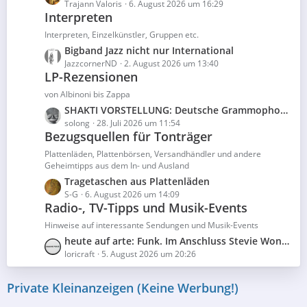
e
Trajann Valoris
6. August 2026 um 16:29
t
Interpreten
t
r
z
ä
Interpreten, Einzelkünstler, Gruppen etc.
t
g
L
Bigband Jazz nicht nur International
e
e
e
JazzcornerND
2. August 2026 um 13:40
B
LP-Rezensionen
t
e
z
von Albinoni bis Zappa
i
t
L
SHAKTI VORSTELLUNG: Deutsche Grammophon "The Original Source" Vinyl
t
e
e
solong
28. Juli 2026 um 11:54
r
B
Bezugsquellen für Tonträger
t
ä
e
z
Plattenläden, Plattenbörsen, Versandhändler und andere
g
i
t
Geheimtipps aus dem In- und Ausland
e
t
e
L
Tragetaschen aus Plattenläden
r
B
e
S-G
6. August 2026 um 14:09
ä
e
Radio-, TV-Tipps und Musik-Events
t
g
i
z
Hinweise auf interessante Sendungen und Musik-Events
e
t
t
L
heute auf arte: Funk. Im Anschluss Stevie Wonder
r
e
e
loricraft
5. August 2026 um 20:26
ä
B
t
g
e
z
Private Kleinanzeigen (Keine Werbung!)
e
i
t
t