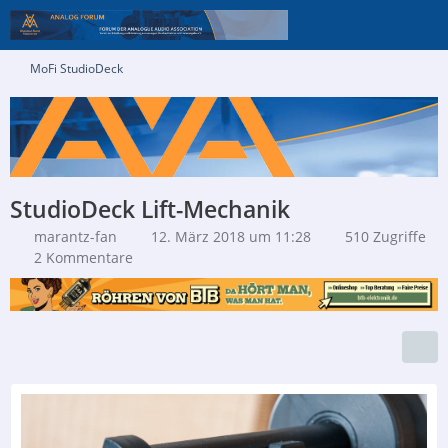
MoFi StudioDeck
StudioDeck Lift-Mechanik
marantz-fan
12. März 2018 um 11:28
510 Zugriffe
2 Kommentare