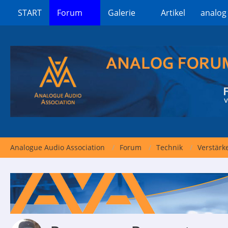
START
Forum
Galerie
Artikel
analog
Analogue Audio Association
Forum
Technik
Verstärk