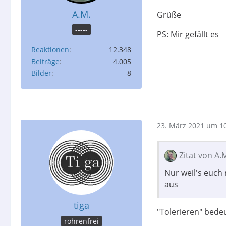
A.M.
Grüße
-----
PS: Mir gefällt es
Reaktionen
12.348
Beiträge
4.005
Bilder
8
23. März 2021 um 1
Zitat von A.
Nur weil's euch 
aus
tiga
"Tolerieren" bedeu
röhrenfrei