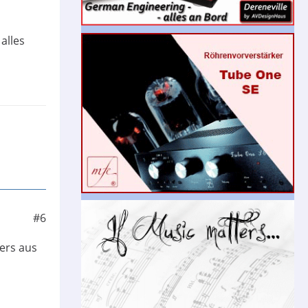
alles
#6
ders aus