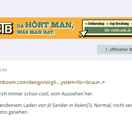
1. offizieller 
8:45
gnboom.com/design/virgil-…ystem+for+braun
 ich immer schon cool, vom Aussehen her.
gendeinem Laden von Jil Sander in Asien(?). Normal, nicht v
Foto gesehen.