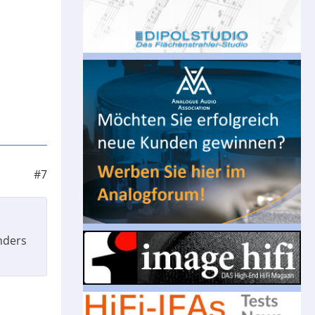
#7
anders