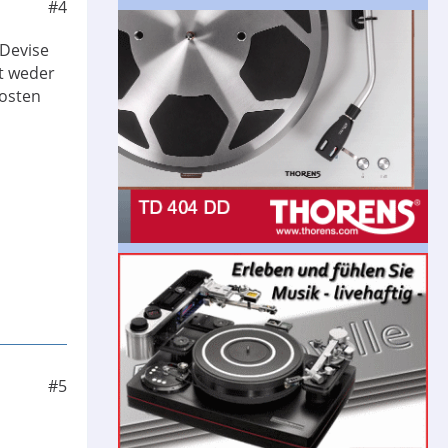
#4
 Devise
t weder
fosten
#5