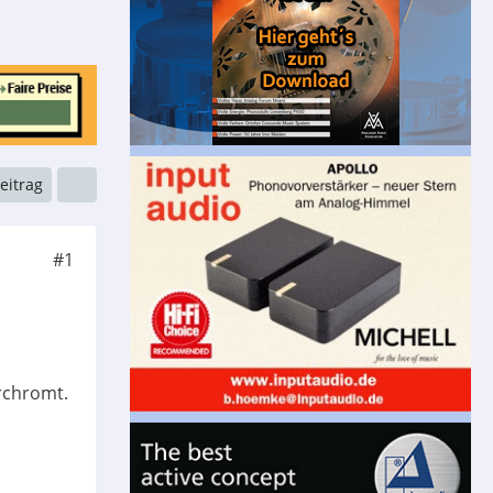
Beitrag
#1
erchromt.