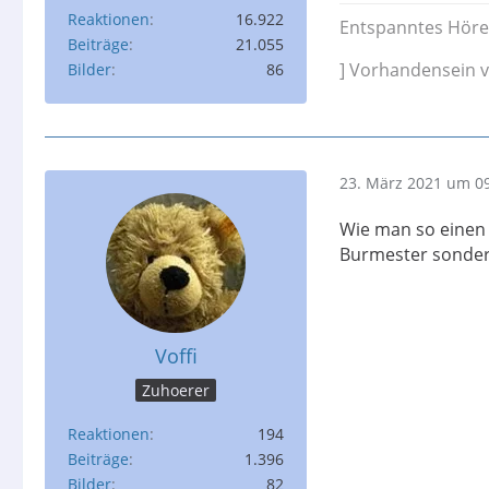
Reaktionen
16.922
Entspanntes Höre
Beiträge
21.055
] Vorhandensein v
Bilder
86
23. März 2021 um 0
Wie man so einen 
Burmester sonder
Voffi
Zuhoerer
Reaktionen
194
Beiträge
1.396
Bilder
82