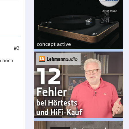
#2
n noch