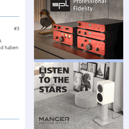
#3
A
und haben