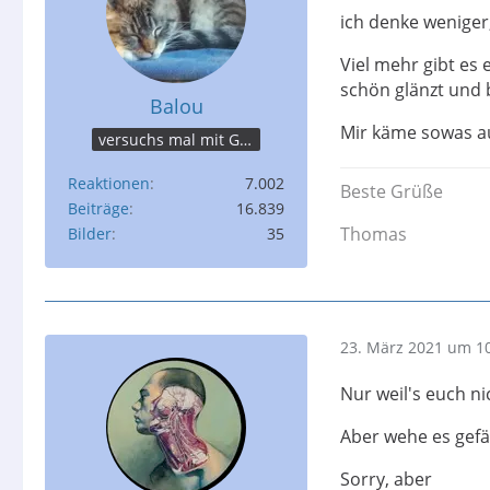
ich denke weniger,
Viel mehr gibt es 
schön glänzt und b
Balou
Mir käme sowas au
versuchs mal mit Gemütlichkeit...
Reaktionen
7.002
Beste Grüße
Beiträge
16.839
Thomas
Bilder
35
23. März 2021 um 1
Nur weil's euch ni
Aber wehe es gefäl
Sorry, aber