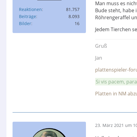
Man muss es nicht
Reaktionen
81.757
Bude steht, habe 
Beiträge
8.093
Röhrengeraffel un
Bilder
16
Jedem Tierchen se
Gruß
Jan
plattenspieler-fo
Si vis pacem, par
Platten in NM ab
23. März 2021 um 1